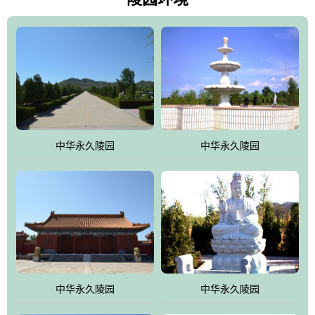
雀，后玄武，及其符合中华民族传统的择陵方位。因为三条山脉的
环绕挡住了外界的风吹，流动的生气遇到官厅的水又止住了，正好
符合山环水抱，藏风纳气的要求。中华永久陵园风景庄重典雅、气
势如宏，是华北地区最大的平川式墓园，陵园以皇家建筑风格为载
体吸取现代园林艺术之精华
中华永久陵园
中华永久陵园
中华永久陵园
中华永久陵园