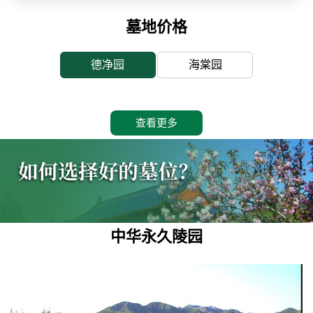
墓地价格
德净园
海棠园
查看更多
中华永久陵园