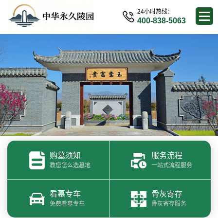
24小时热线：
400-838-5063
购墓须知
服务流程
教您怎么选墓地
一站式流程服务
看墓专车
骨灰寄存
免费看墓专车
骨灰寄存服务