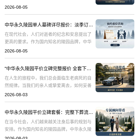
华永久陵园电话:400-838-5063在现代社会，人
2026-08-05
们对生命的尊重和对逝者的缅怀方式有了更多
的选择。中华永久陵园作
中华永久陵园单人墓碑详尽报价：淡季订购享数千元优惠
在现代社会，人们对逝者的纪念和安息提出了
更高的要求。作为国内知名的陵园品牌，中华
永久陵园提供多种单人墓碑选择，以满足不同
2026-08-05
客户的需求。本文将详细介绍中华永久陵园多
款单人墓碑的报价详情，并解读淡季下单直降
“中华永久陵园平价立碑完整报价 全套下葬流程打包降价”
在人生的旅程中，我们总会面临生老病死的自
然规律。当我们的亲人或挚爱离去，如何妥善
安排他们的身后事，成为每个家庭必须面对的
2026-08-03
重要课题。中华永久陵园作为一家专业的陵园
服务机构，致力于为家属提供平价、便捷的立
中华永久陵园平价立碑套餐：完整下葬流程打包优惠咨询指南
在当今社会，人们越来越关注身后事的规划与
安排。作为国内知名的陵园品牌，中华永久陵
园凭借其平价立碑与全套下葬流程打包服务，
2026-08-03