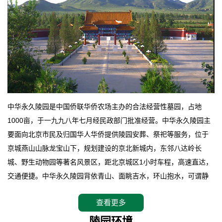
中华永久陵园是中国侨联华侨农场主办的合法经营性墓园，占地
1000亩，于一九九八年七月经民政部门批准经营。中华永久陵园主
要面向北京市民及归国华人华侨提供陵园安葬、祭祀等服务，位于
京城燕山山脉龙宝山下，规划建设的京北新城内，东邻八达岭长
城、野生动物园等著名风景区，距北京城区1小时车程，高速直达，
交通便捷。中华永久陵园背依青山、面眺吉水，环山抱水，可谓静
卧上风上水的京城龙脉之地，是一块皆佳的宝地，财丁双旺的福
查看更多
地。在总体设计上完全以中国传统文化作为前渠，由三条山脊环绕
而成，宛如一把太师椅，呈坐南朝北向，左青龙，右白虎，前朱
陵园环境