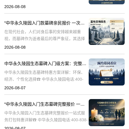
永久陵园，作为国内知名的陵园品牌，始终以
2026-08-08
提供高品质的墓碑产品和服务为己任。本文将
全面解析中华永久陵园多款
“中华永久陵园入门款墓碑亲民报价 一次性付清享折上折：超值优惠与便捷选择的完美结合”
在现代社会，人们对身后事的安排越来越重
视，而墓碑作为逝者最后的尊严象征，其选择
与设计也变得尤为重要。中华永久陵园作为中
2026-08-08
国领先的陵园品牌，始终致力于为家属提供高
品质、个性化的墓碑选择，同时注重亲民价格
中华永久陵园生态墓碑入门级方案：完整报价与一站式服务打包特惠解析
和
中华永久陵园生态墓碑特惠方案详解：环保、
经济、个性化选择☎ 中华永久陵园电话:400-
838-5063随着人们对身后事的关注度提升，选
2026-08-07
择一个环保且经济的陵园及墓碑成为许多家庭
的考虑。中华永久陵园，作
“中华永久陵园入门生态墓碑完整报价 一站式服务打包特惠详解”
中华永久陵园入门生态墓碑完整报价一站式服
务打包特惠详解☎ 中华永久陵园电话:400-838-
5063中华永久陵园作为国内知名的陵园之一，
2026-08-07