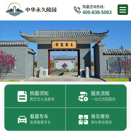
购墓咨询热线：
400-838-5063
购墓须知
服务流程
教您怎么选墓地
一站式流程服务
看墓专车
骨灰寄存
免费看墓专车
骨灰寄存服务