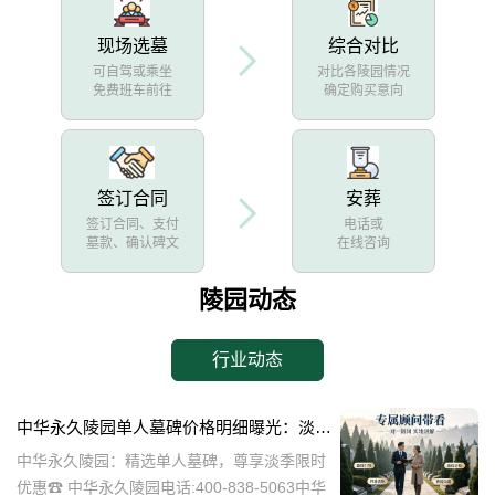
现场选墓
综合对比
可自驾或乘坐
对比各陵园情况
免费班车前往
确定购买意向
签订合同
安葬
签订合同、支付
电话或
墓款、确认碑文
在线咨询
陵园动态
行业动态
中华永久陵园单人墓碑价格明细曝光：淡季下单立省数千，限时优惠深度解析
中华永久陵园：精选单人墓碑，尊享淡季限时
优惠☎ 中华永久陵园电话:400-838-5063中华