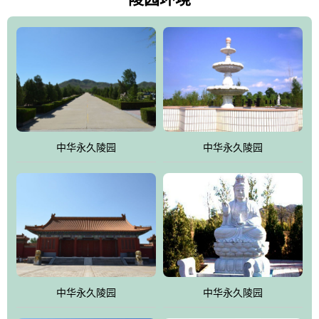
雀，后玄武，及其符合中华民族传统的择陵方位。因为三条山脉的
环绕挡住了外界的风吹，流动的生气遇到官厅的水又止住了，正好
符合山环水抱，藏风纳气的要求。中华永久陵园风景庄重典雅、气
势如宏，是华北地区最大的平川式墓园，陵园以皇家建筑风格为载
体吸取现代园林艺术之精华
中华永久陵园
中华永久陵园
中华永久陵园
中华永久陵园