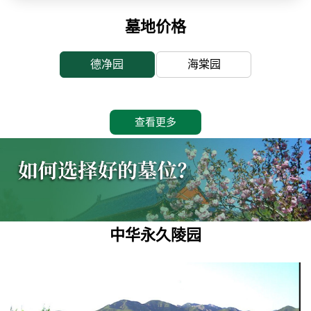
墓地价格
德净园
海棠园
查看更多
中华永久陵园