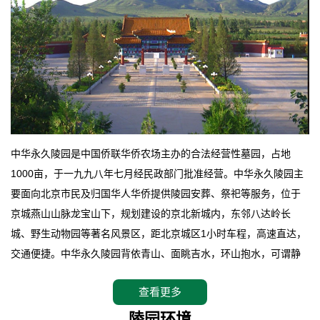
中华永久陵园是中国侨联华侨农场主办的合法经营性墓园，占地
1000亩，于一九九八年七月经民政部门批准经营。中华永久陵园主
要面向北京市民及归国华人华侨提供陵园安葬、祭祀等服务，位于
京城燕山山脉龙宝山下，规划建设的京北新城内，东邻八达岭长
城、野生动物园等著名风景区，距北京城区1小时车程，高速直达，
交通便捷。中华永久陵园背依青山、面眺吉水，环山抱水，可谓静
卧上风上水的京城龙脉之地，是一块皆佳的宝地，财丁双旺的福
查看更多
地。在总体设计上完全以中国传统文化作为前渠，由三条山脊环绕
而成，宛如一把太师椅，呈坐南朝北向，左青龙，右白虎，前朱
陵园环境