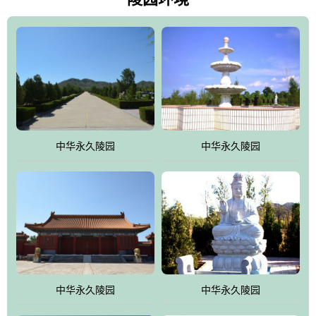
雀，后玄武，及其符合中华民族传统的择陵方位。因为三条山脉的
环绕挡住了外界的风吹，流动的生气遇到官厅的水又止住了，正好
符合山环水抱，藏风纳气的要求。中华永久陵园风景庄重典雅、气
势如宏，是华北地区最大的平川式墓园，陵园以皇家建筑风格为载
体吸取现代园林艺术之精华
中华永久陵园
中华永久陵园
中华永久陵园
中华永久陵园