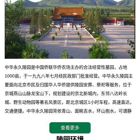
中华永久陵园是中国侨联华侨农场主办的合法经营性墓园，占地
1000亩，于一九九八年七月经民政部门批准经营。中华永久陵园主
要面向北京市民及归国华人华侨提供陵园安葬、祭祀等服务，位于
京城燕山山脉龙宝山下，规划建设的京北新城内，东邻八达岭长
城、野生动物园等著名风景区，距北京城区1小时车程，高速直达，
交通便捷。中华永久陵园背依青山、面眺吉水，环山抱水，可谓静
卧上风上水的京城龙脉之地，是一块皆佳的宝地，财丁双旺的福
查看更多
地。在总体设计上完全以中国传统文化作为前渠，由三条山脊环绕
而成，宛如一把太师椅，呈坐南朝北向，左青龙，右白虎，前朱
陵园环境