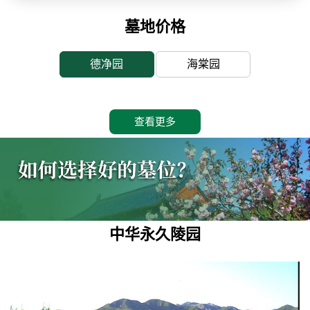
墓地价格
德净园
海棠园
查看更多
中华永久陵园