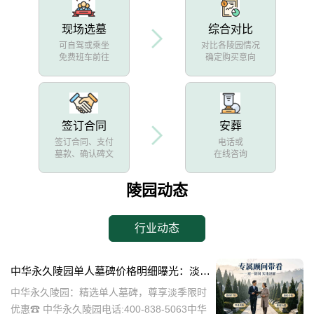
现场选墓
综合对比
可自驾或乘坐
对比各陵园情况
免费班车前往
确定购买意向
签订合同
安葬
签订合同、支付
电话或
墓款、确认碑文
在线咨询
陵园动态
行业动态
中华永久陵园单人墓碑价格明细曝光：淡季下单立省数千，限时优惠深度解析
中华永久陵园：精选单人墓碑，尊享淡季限时
优惠☎ 中华永久陵园电话:400-838-5063中华