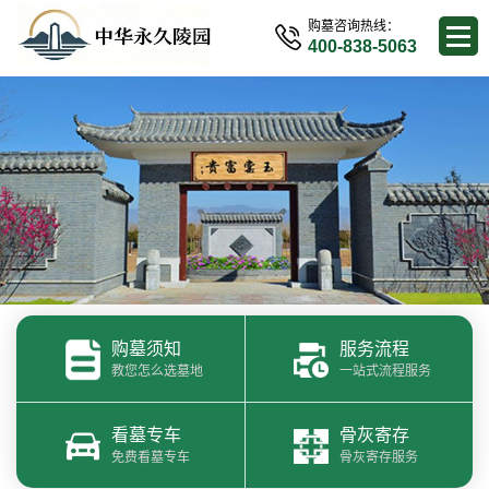
购墓咨询热线：
400-838-5063
购墓须知
服务流程
教您怎么选墓地
一站式流程服务
看墓专车
骨灰寄存
免费看墓专车
骨灰寄存服务