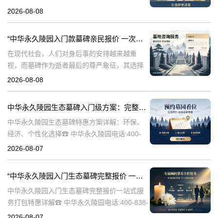
永久陵园，作为国内知名的陵园品牌，始终以
2026-08-08
提供高品质的墓碑产品和服务为己任。本文将
全面解析中华永久陵园多款
“中华永久陵园入门款墓碑亲民报价 一次性付清享折上折：超值优惠与便捷选择的完美结合”
在现代社会，人们对身后事的安排越来越重
视，而墓碑作为逝者最后的尊严象征，其选择
与设计也变得尤为重要。中华永久陵园作为中
2026-08-08
国领先的陵园品牌，始终致力于为家属提供高
品质、个性化的墓碑选择，同时注重亲民价格
中华永久陵园生态墓碑入门级方案：完整报价与一站式服务打包特惠解析
和
中华永久陵园生态墓碑特惠方案详解：环保、
经济、个性化选择☎ 中华永久陵园电话:400-
838-5063随着人们对身后事的关注度提升，选
2026-08-07
择一个环保且经济的陵园及墓碑成为许多家庭
的考虑。中华永久陵园，作
“中华永久陵园入门生态墓碑完整报价 一站式服务打包特惠详解”
中华永久陵园入门生态墓碑完整报价一站式服
务打包特惠详解☎ 中华永久陵园电话:400-838-
5063中华永久陵园作为国内知名的陵园之一，
2026-08-07