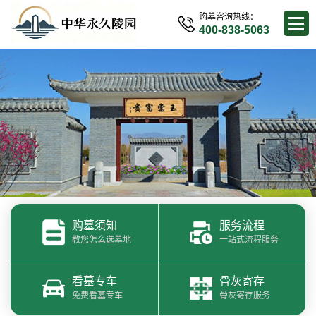
购墓咨询热线：
400-838-5063
购墓须知
服务流程
教您怎么选墓地
一站式流程服务
看墓专车
骨灰寄存
免费看墓专车
骨灰寄存服务