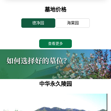
墓地价格
德净园
海棠园
查看更多
中华永久陵园