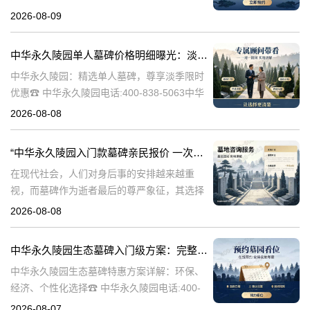
5063中华永久陵园作为国内知名的陵园之一，
2026-08-09
一直致力于为用户提供高品质的殡葬服务。生
态立碑作为一种新型的殡
中华永久陵园单人墓碑价格明细曝光：淡季下单立省数千，限时优惠深度解析
中华永久陵园：精选单人墓碑，尊享淡季限时
优惠☎ 中华永久陵园电话:400-838-5063中华
永久陵园，作为国内知名的陵园品牌，始终以
2026-08-08
提供高品质的墓碑产品和服务为己任。本文将
全面解析中华永久陵园多款
“中华永久陵园入门款墓碑亲民报价 一次性付清享折上折：超值优惠与便捷选择的完美结合”
在现代社会，人们对身后事的安排越来越重
视，而墓碑作为逝者最后的尊严象征，其选择
与设计也变得尤为重要。中华永久陵园作为中
2026-08-08
国领先的陵园品牌，始终致力于为家属提供高
品质、个性化的墓碑选择，同时注重亲民价格
中华永久陵园生态墓碑入门级方案：完整报价与一站式服务打包特惠解析
和
中华永久陵园生态墓碑特惠方案详解：环保、
经济、个性化选择☎ 中华永久陵园电话:400-
838-5063随着人们对身后事的关注度提升，选
2026-08-07