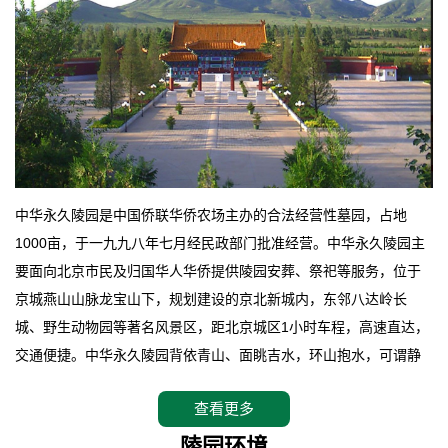
中华永久陵园是中国侨联华侨农场主办的合法经营性墓园，占地
1000亩，于一九九八年七月经民政部门批准经营。中华永久陵园主
要面向北京市民及归国华人华侨提供陵园安葬、祭祀等服务，位于
京城燕山山脉龙宝山下，规划建设的京北新城内，东邻八达岭长
城、野生动物园等著名风景区，距北京城区1小时车程，高速直达，
交通便捷。中华永久陵园背依青山、面眺吉水，环山抱水，可谓静
卧上风上水的京城龙脉之地，是一块皆佳的宝地，财丁双旺的福
查看更多
地。在总体设计上完全以中国传统文化作为前渠，由三条山脊环绕
而成，宛如一把太师椅，呈坐南朝北向，左青龙，右白虎，前朱
陵园环境