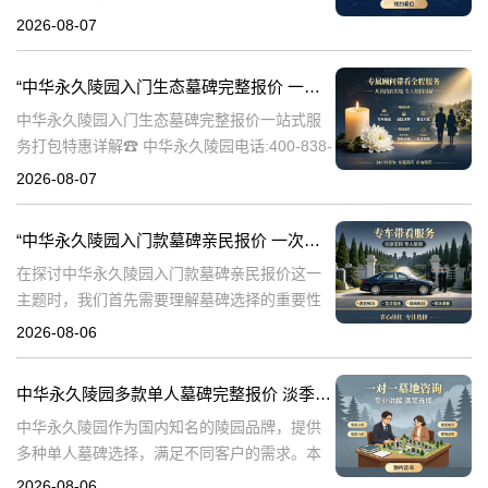
838-5063随着人们对身后事的关注度提升，选
2026-08-07
择一个环保且经济的陵园及墓碑成为许多家庭
的考虑。中华永久陵园，作
“中华永久陵园入门生态墓碑完整报价 一站式服务打包特惠详解”
中华永久陵园入门生态墓碑完整报价一站式服
务打包特惠详解☎ 中华永久陵园电话:400-838-
5063中华永久陵园作为国内知名的陵园之一，
2026-08-07
一直致力于提供高品质、个性化的墓碑服务。
生态墓碑作为一种环保、
“中华永久陵园入门款墓碑亲民报价 一次性付清享折上折：超值优惠与便捷选择的完美结合”
在探讨中华永久陵园入门款墓碑亲民报价这一
主题时，我们首先需要理解墓碑选择的重要性
及其对逝者与生者的影响。墓碑不仅是对逝者
2026-08-06
的纪念，也是对生者情感的寄托。因此，选择
一款既符合预算又具有纪念意义的墓碑显得尤
中华永久陵园多款单人墓碑完整报价 淡季下单直降数千元详解
中华永久陵园作为国内知名的陵园品牌，提供
多种单人墓碑选择，满足不同客户的需求。本
文将详细介绍中华永久陵园多款单人墓碑的完
2026-08-06