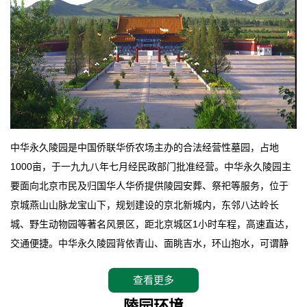
中华永久陵园是中国侨联华侨农场主办的合法经营性墓园，占地
1000亩，于一九九八年七月经民政部门批准经营。中华永久陵园主
要面向北京市民及归国华人华侨提供陵园安葬、祭祀等服务，位于
京城燕山山脉龙宝山下，规划建设的京北新城内，东邻八达岭长
城、野生动物园等著名风景区，距北京城区1小时车程，高速直达，
交通便捷。中华永久陵园背依青山、面眺吉水，环山抱水，可谓静
卧上风上水的京城龙脉之地，是一块皆佳的宝地，财丁双旺的福
查看更多
地。在总体设计上完全以中国传统文化作为前渠，由三条山脊环绕
而成，宛如一把太师椅，呈坐南朝北向，左青龙，右白虎，前朱
陵园环境