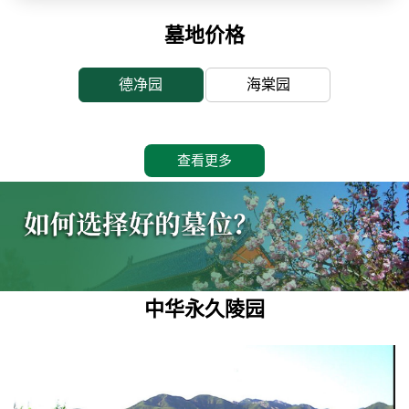
墓地价格
德净园
海棠园
查看更多
中华永久陵园