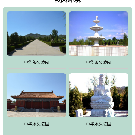
雀，后玄武，及其符合中华民族传统的择陵方位。因为三条山脉的
环绕挡住了外界的风吹，流动的生气遇到官厅的水又止住了，正好
符合山环水抱，藏风纳气的要求。中华永久陵园风景庄重典雅、气
势如宏，是华北地区最大的平川式墓园，陵园以皇家建筑风格为载
体吸取现代园林艺术之精华
中华永久陵园
中华永久陵园
中华永久陵园
中华永久陵园