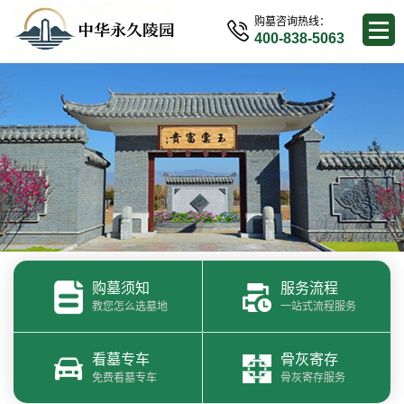
购墓咨询热线：
400-838-5063
购墓须知
服务流程
教您怎么选墓地
一站式流程服务
看墓专车
骨灰寄存
免费看墓专车
骨灰寄存服务