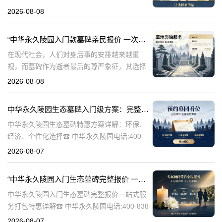
永久陵园，作为国内知名的陵园品牌，始终以
2026-08-08
提供高品质的墓碑产品和服务为己任。本文将
全面解析中华永久陵园多款
“中华永久陵园入门款墓碑亲民报价 一次性付清享折上折：超值优惠与便捷选择的完美结合”
在现代社会，人们对身后事的安排越来越重
视，而墓碑作为逝者最后的尊严象征，其选择
与设计也变得尤为重要。中华永久陵园作为中
2026-08-08
国领先的陵园品牌，始终致力于为家属提供高
品质、个性化的墓碑选择，同时注重亲民价格
中华永久陵园生态墓碑入门级方案：完整报价与一站式服务打包特惠解析
和
中华永久陵园生态墓碑特惠方案详解：环保、
经济、个性化选择☎ 中华永久陵园电话:400-
838-5063随着人们对身后事的关注度提升，选
2026-08-07
择一个环保且经济的陵园及墓碑成为许多家庭
的考虑。中华永久陵园，作
“中华永久陵园入门生态墓碑完整报价 一站式服务打包特惠详解”
中华永久陵园入门生态墓碑完整报价一站式服
务打包特惠详解☎ 中华永久陵园电话:400-838-
5063中华永久陵园作为国内知名的陵园之一，
2026-08-07