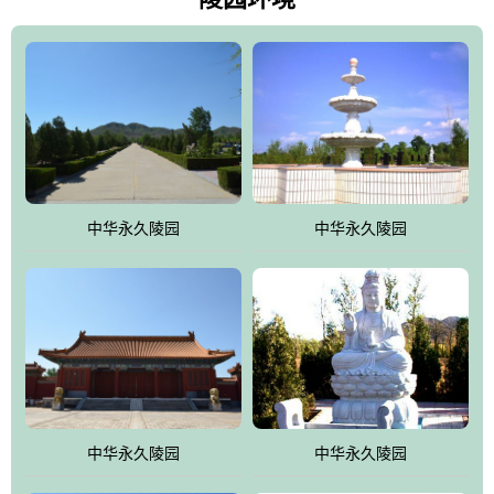
雀，后玄武，及其符合中华民族传统的择陵方位。因为三条山脉的
环绕挡住了外界的风吹，流动的生气遇到官厅的水又止住了，正好
符合山环水抱，藏风纳气的要求。中华永久陵园风景庄重典雅、气
势如宏，是华北地区最大的平川式墓园，陵园以皇家建筑风格为载
体吸取现代园林艺术之精华
中华永久陵园
中华永久陵园
中华永久陵园
中华永久陵园