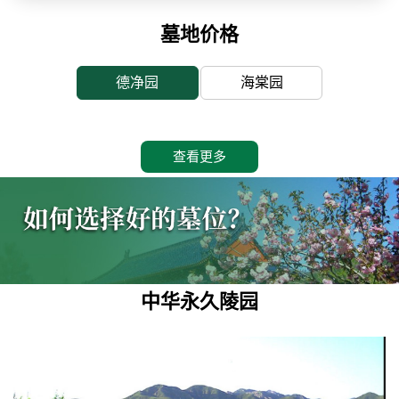
墓地价格
德净园
海棠园
查看更多
中华永久陵园