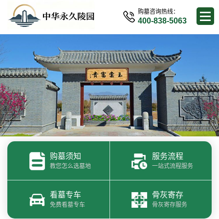
购墓咨询热线：
400-838-5063
购墓须知
服务流程
教您怎么选墓地
一站式流程服务
看墓专车
骨灰寄存
免费看墓专车
骨灰寄存服务