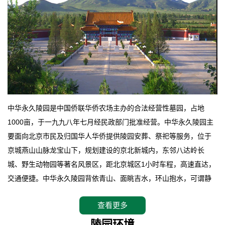
中华永久陵园是中国侨联华侨农场主办的合法经营性墓园，占地
1000亩，于一九九八年七月经民政部门批准经营。中华永久陵园主
要面向北京市民及归国华人华侨提供陵园安葬、祭祀等服务，位于
京城燕山山脉龙宝山下，规划建设的京北新城内，东邻八达岭长
城、野生动物园等著名风景区，距北京城区1小时车程，高速直达，
交通便捷。中华永久陵园背依青山、面眺吉水，环山抱水，可谓静
卧上风上水的京城龙脉之地，是一块皆佳的宝地，财丁双旺的福
查看更多
地。在总体设计上完全以中国传统文化作为前渠，由三条山脊环绕
而成，宛如一把太师椅，呈坐南朝北向，左青龙，右白虎，前朱
陵园环境