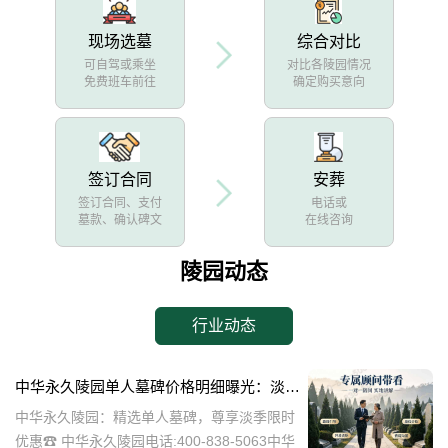
现场选墓
综合对比
可自驾或乘坐
对比各陵园情况
免费班车前往
确定购买意向
签订合同
安葬
签订合同、支付
电话或
墓款、确认碑文
在线咨询
陵园动态
行业动态
中华永久陵园单人墓碑价格明细曝光：淡季下单立省数千，限时优惠深度解析
中华永久陵园：精选单人墓碑，尊享淡季限时
优惠☎ 中华永久陵园电话:400-838-5063中华