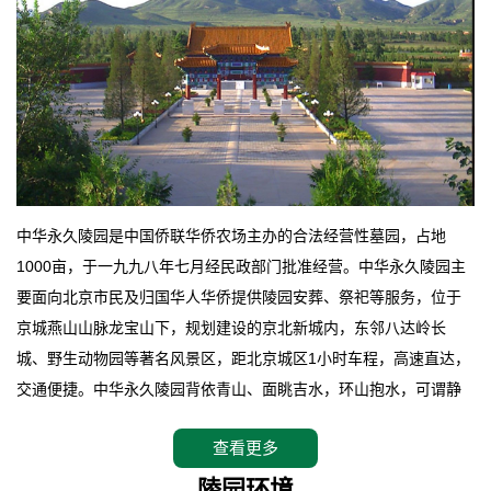
中华永久陵园是中国侨联华侨农场主办的合法经营性墓园，占地
1000亩，于一九九八年七月经民政部门批准经营。中华永久陵园主
要面向北京市民及归国华人华侨提供陵园安葬、祭祀等服务，位于
京城燕山山脉龙宝山下，规划建设的京北新城内，东邻八达岭长
城、野生动物园等著名风景区，距北京城区1小时车程，高速直达，
交通便捷。中华永久陵园背依青山、面眺吉水，环山抱水，可谓静
卧上风上水的京城龙脉之地，是一块皆佳的宝地，财丁双旺的福
查看更多
地。在总体设计上完全以中国传统文化作为前渠，由三条山脊环绕
而成，宛如一把太师椅，呈坐南朝北向，左青龙，右白虎，前朱
陵园环境