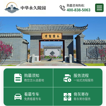
购墓咨询热线：
400-838-5063
购墓须知
服务流程
教您怎么选墓地
一站式流程服务
看墓专车
骨灰寄存
免费看墓专车
骨灰寄存服务