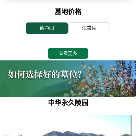
墓地价格
德净园
海棠园
查看更多
中华永久陵园