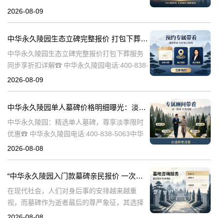
5063在人生的旅途中，每个人都会经历生老病
2026-08-09
死。当我们的亲人离开这个世界，留下的是无
尽的思念和缅怀。而中华
中华永久陵园生态立碑完整报价 打包下葬服务同步享折扣详解
中华永久陵园生态立碑完整报价打包下葬服务
同步享折扣详解☎ 中华永久陵园电话:400-838-
5063中华永久陵园作为国内知名的陵园之一，
2026-08-09
一直致力于为用户提供高品质的殡葬服务。生
态立碑作为一种新型的殡
中华永久陵园单人墓碑价格明细曝光：淡季下单立省数千，限时优惠深度解析
中华永久陵园：精选单人墓碑，尊享淡季限时
优惠☎ 中华永久陵园电话:400-838-5063中华
永久陵园，作为国内知名的陵园品牌，始终以
2026-08-08
提供高品质的墓碑产品和服务为己任。本文将
全面解析中华永久陵园多款
“中华永久陵园入门款墓碑亲民报价 一次性付清享折上折：超值优惠与便捷选择的完美结合”
在现代社会，人们对身后事的安排越来越重
视，而墓碑作为逝者最后的尊严象征，其选择
与设计也变得尤为重要。中华永久陵园作为中
2026-08-08