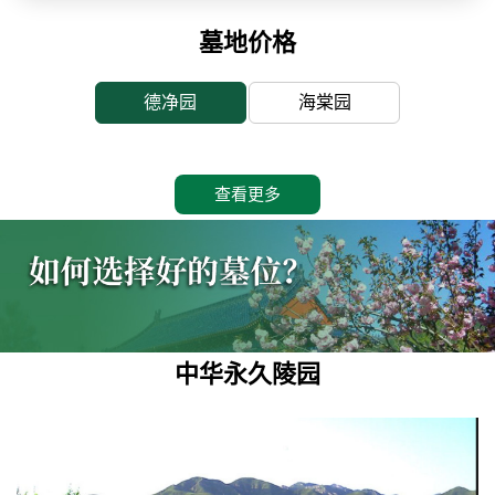
墓地价格
德净园
海棠园
查看更多
中华永久陵园