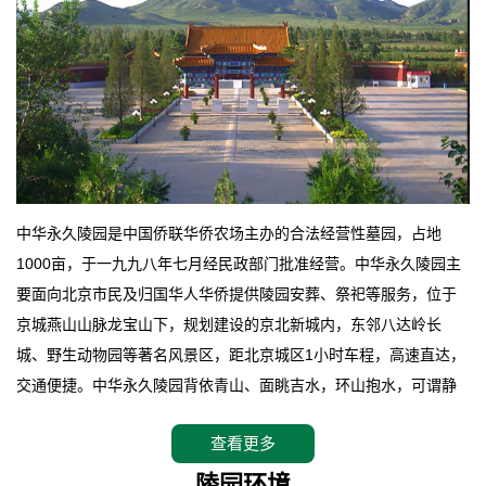
中华永久陵园是中国侨联华侨农场主办的合法经营性墓园，占地
1000亩，于一九九八年七月经民政部门批准经营。中华永久陵园主
要面向北京市民及归国华人华侨提供陵园安葬、祭祀等服务，位于
京城燕山山脉龙宝山下，规划建设的京北新城内，东邻八达岭长
城、野生动物园等著名风景区，距北京城区1小时车程，高速直达，
交通便捷。中华永久陵园背依青山、面眺吉水，环山抱水，可谓静
卧上风上水的京城龙脉之地，是一块皆佳的宝地，财丁双旺的福
查看更多
地。在总体设计上完全以中国传统文化作为前渠，由三条山脊环绕
而成，宛如一把太师椅，呈坐南朝北向，左青龙，右白虎，前朱
陵园环境