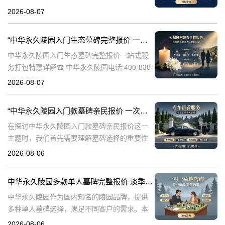
838-5063随着人们对身后事的关注度提升，选
2026-08-07
择一个环保且经济的陵园及墓碑成为许多家庭
的考虑。中华永久陵园，作
“中华永久陵园入门生态墓碑完整报价 一站式服务打包特惠详解”
中华永久陵园入门生态墓碑完整报价一站式服
务打包特惠详解☎ 中华永久陵园电话:400-838-
5063中华永久陵园作为国内知名的陵园之一，
2026-08-07
一直致力于提供高品质、个性化的墓碑服务。
生态墓碑作为一种环保、
“中华永久陵园入门款墓碑亲民报价 一次性付清享折上折：超值优惠与便捷选择的完美结合”
在探讨中华永久陵园入门款墓碑亲民报价这一
主题时，我们首先需要理解墓碑选择的重要性
及其对逝者与生者的影响。墓碑不仅是对逝者
2026-08-06
的纪念，也是对生者情感的寄托。因此，选择
一款既符合预算又具有纪念意义的墓碑显得尤
中华永久陵园多款单人墓碑完整报价 淡季下单直降数千元详解
中华永久陵园作为国内知名的陵园品牌，提供
多种单人墓碑选择，满足不同客户的需求。本
文将详细介绍中华永久陵园多款单人墓碑的完
2026-08-06