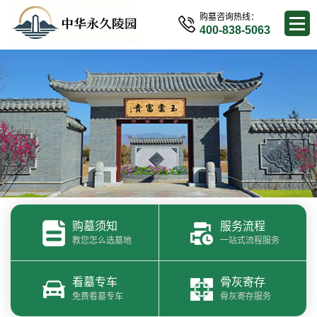
购墓咨询热线：
400-838-5063
购墓须知
服务流程
教您怎么选墓地
一站式流程服务
看墓专车
骨灰寄存
免费看墓专车
骨灰寄存服务