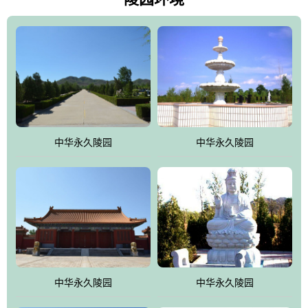
雀，后玄武，及其符合中华民族传统的择陵方位。因为三条山脉的
环绕挡住了外界的风吹，流动的生气遇到官厅的水又止住了，正好
符合山环水抱，藏风纳气的要求。中华永久陵园风景庄重典雅、气
势如宏，是华北地区最大的平川式墓园，陵园以皇家建筑风格为载
体吸取现代园林艺术之精华
中华永久陵园
中华永久陵园
中华永久陵园
中华永久陵园