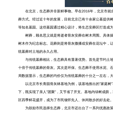
在北京，生态葬并非新鲜事物。早在2016年，北京市
葬方式。经过近十年的发展，目前北京已有十余家公墓提供
等知名墓园。这些墓园通过精心设计，将生态安葬区打造成
树葬，顾名思义就是将逝者骨灰安葬在树木周围。具体
树木作为纪念标志。花葬则是将骨灰撒播或安葬在花坛中，让
统墓葬对土地的永久占用。
与传统墓葬相比，生态葬具有显著优势。首先是节约土地
十倍于传统墓葬的骨灰。其次是环保。生态葬不使用水泥、
局数据显示，生态葬的均价仅为传统墓葬的十分之一左右，
以北京市
长青园
骨灰林基地为例，该基地推出的"家庭树
下，既实现了亲人"团聚"，又节省了开支。基地内绿树成荫
区四季鲜花盛开，成为了市民缅怀先人、休闲散步的好去处
为鼓励市民选择生态葬，北京市还出台了一系列优惠政策。