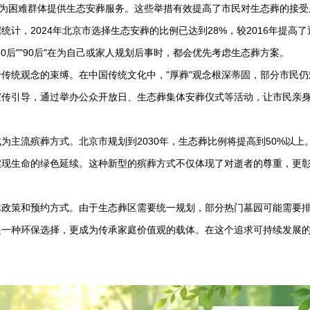
费为困难群体提供生态安葬服务。这些举措有效提高了市民对生态葬的接受
，2024年北京市选择生态安葬的比例已达到28%，较2016年提高了
0后""90后"在为自己或家人规划后事时，都会优先考虑生态葬方案。
传统观念的束缚。在中国传统文化中，"厚葬"观念根深蒂固，部分市民仍
宣传引导，通过举办公众开放日、生态葬集体安葬仪式等活动，让市民亲
主流殡葬方式。北京市规划到2030年，生态葬比例将提高到50%以上
实现生命的绿色延续。这种新型的殡葬方式不仅体现了对逝者的尊重，更
。
体政策和预约方式。由于生态葬区需要统一规划，部分热门墓园可能需要
是一种环保选择，更成为传承家庭价值观的载体。在这个追求可持续发展