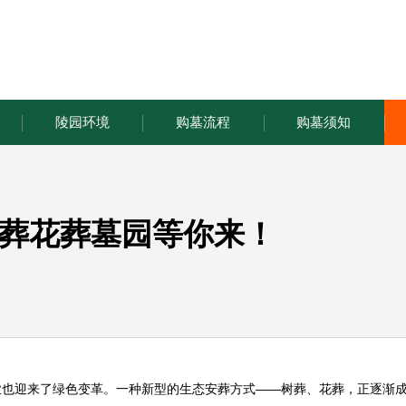
陵园环境
购墓流程
购墓须知
葬花葬墓园等你来！
业也迎来了绿色变革。一种新型的生态安葬方式——树葬、花葬，正逐渐