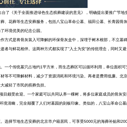
就出台了《关于全面推进绿色生态殡葬建设的意见》，明确提出要推广节地
树葬、花葬等生态安葬服务，包括八宝山革命公墓、
福田公墓
、
长青园
骨
为了环境优美的纪念公园。
操作方式是将骨灰装入可降解的环保骨灰盒中，深埋于树木根部，不立墓
逝者与鲜花相伴。这两种方式都实现了"入土为安"的传统理念，同时又避
。一个传统墓穴占地约1平方米，而生态葬区可以循环利用，单位面积可
石材等不可降解材料，减少了资源消耗和环境污染。再者是费用低廉。北
大大减轻了市民的殡葬负担。
"项目颇受欢迎。一个家庭可以共同认养一棵树，将多位家庭成员的骨灰安
，环境清幽，完全颠覆了人们对墓园的刻板印象。类似的，八宝山革命公墓
。
选择节地生态安葬的北京市户籍居民，可享受5000元的海葬补贴和200