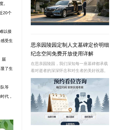
度。
近20个
难以接
身感受生
思亲园陵园定制人文墓碑定价明细
纪念空间免费开放使用详解
。届
在思亲园陵园，我们深知每一座墓碑都承载
彰显了生
着对逝者的深深怀念和对生者的美好祝愿。
因此，我们精心定制的人文墓碑不仅是对逝
者的永恒纪念，更是生者情感的寄托。本文
排队等
将详细介绍思亲园陵园定制人文墓碑的定价
的时代，
明细以及纪