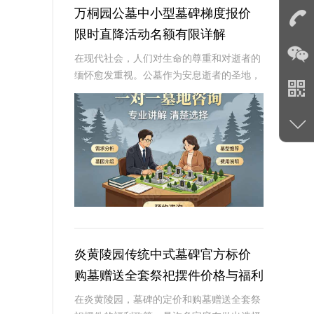
。
万桐园公墓中小型墓碑梯度报价
限时直降活动名额有限详解
在现代社会，人们对生命的尊重和对逝者的
缅怀愈发重视。公墓作为安息逝者的圣地，
其墓碑的选择不仅是对逝者的纪念，也是生
者情感的寄托。万桐园公墓作为一家知名的
大型公墓，一直致力于提供高品质、个性化
的墓碑服务
炎黄陵园传统中式墓碑官方标价
购墓赠送全套祭祀摆件价格与福利
深度解析
在炎黄陵园，墓碑的定价和购墓赠送全套祭