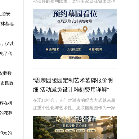
祀摆件的福利政策，是许多家庭在做出选择
时的重要考虑因素。本文将从专业角度深入
生态安
解析这些内容，为读者提供有价值、信息丰
富的信息。☎ 炎黄陵园电话:400-838-50
灰林基地
碑，仅以
免了传
安葬数
“思亲园陵园定制艺术墓碑报价明
京市民政
细 活动减免设计雕刻费用详解”
在现代社会，人们对逝者的纪念方式越来越
葬在树
注重个性化与艺术性。思亲园陵园作为一家
的花葬
专业的陵园服务提供商，推出了定制艺术墓
碑服务，以满足客户对逝者的特殊纪念需
求。本文将详细介绍思亲园陵园定制艺术墓
0元的
碑的报价明细