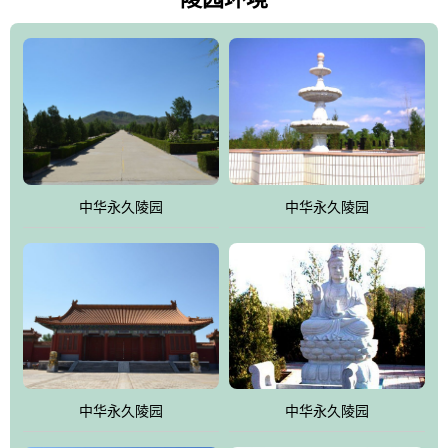
雀，后玄武，及其符合中华民族传统的择陵方位。因为三条山脉的
环绕挡住了外界的风吹，流动的生气遇到官厅的水又止住了，正好
符合山环水抱，藏风纳气的要求。中华永久陵园风景庄重典雅、气
势如宏，是华北地区最大的平川式墓园，陵园以皇家建筑风格为载
体吸取现代园林艺术之精华
中华永久陵园
中华永久陵园
中华永久陵园
中华永久陵园