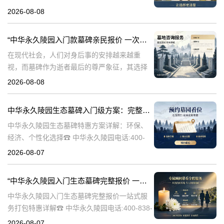
永久陵园，作为国内知名的陵园品牌，始终以
2026-08-08
提供高品质的墓碑产品和服务为己任。本文将
全面解析中华永久陵园多款
“中华永久陵园入门款墓碑亲民报价 一次性付清享折上折：超值优惠与便捷选择的完美结合”
在现代社会，人们对身后事的安排越来越重
视，而墓碑作为逝者最后的尊严象征，其选择
与设计也变得尤为重要。中华永久陵园作为中
2026-08-08
国领先的陵园品牌，始终致力于为家属提供高
品质、个性化的墓碑选择，同时注重亲民价格
中华永久陵园生态墓碑入门级方案：完整报价与一站式服务打包特惠解析
和
中华永久陵园生态墓碑特惠方案详解：环保、
经济、个性化选择☎ 中华永久陵园电话:400-
838-5063随着人们对身后事的关注度提升，选
2026-08-07
择一个环保且经济的陵园及墓碑成为许多家庭
的考虑。中华永久陵园，作
“中华永久陵园入门生态墓碑完整报价 一站式服务打包特惠详解”
中华永久陵园入门生态墓碑完整报价一站式服
务打包特惠详解☎ 中华永久陵园电话:400-838-
5063中华永久陵园作为国内知名的陵园之一，
2026-08-07