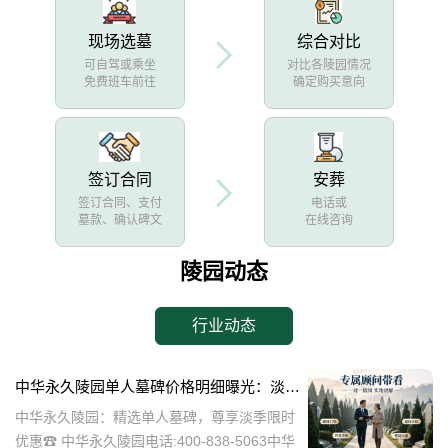
现场选墓
综合对比
可自驾或乘坐
对比各陵园情况
免费班车前往
确定购买意向
签订合同
安葬
签订合同、支付
电话或
墓款、确认碑文
在线咨询
陵园动态
行业动态
中华永久陵园单人墓碑价格明细曝光：淡季下单立省数千，限时优惠深度解析
中华永久陵园：精选单人墓碑，尊享淡季限时
优惠☎ 中华永久陵园电话:400-838-5063中华