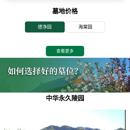
墓地价格
德净园
海棠园
查看更多
中华永久陵园