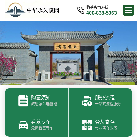
购墓咨询热线：
400-838-5063
购墓须知
服务流程
教您怎么选墓地
一站式流程服务
看墓专车
骨灰寄存
免费看墓专车
骨灰寄存服务