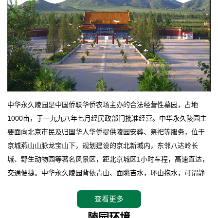
中华永久陵园是中国侨联华侨农场主办的合法经营性墓园，占地
1000亩，于一九九八年七月经民政部门批准经营。中华永久陵园主
要面向北京市民及归国华人华侨提供陵园安葬、祭祀等服务，位于
京城燕山山脉龙宝山下，规划建设的京北新城内，东邻八达岭长
城、野生动物园等著名风景区，距北京城区1小时车程，高速直达，
交通便捷。中华永久陵园背依青山、面眺吉水，环山抱水，可谓静
卧上风上水的京城龙脉之地，是一块皆佳的宝地，财丁双旺的福
查看更多
地。在总体设计上完全以中国传统文化作为前渠，由三条山脊环绕
而成，宛如一把太师椅，呈坐南朝北向，左青龙，右白虎，前朱
陵园环境