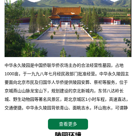
中华永久陵园是中国侨联华侨农场主办的合法经营性墓园，占地
1000亩，于一九九八年七月经民政部门批准经营。中华永久陵园主
要面向北京市民及归国华人华侨提供陵园安葬、祭祀等服务，位于
京城燕山山脉龙宝山下，规划建设的京北新城内，东邻八达岭长
城、野生动物园等著名风景区，距北京城区1小时车程，高速直达，
交通便捷。中华永久陵园背依青山、面眺吉水，环山抱水，可谓静
卧上风上水的京城龙脉之地，是一块皆佳的宝地，财丁双旺的福
查看更多
地。在总体设计上完全以中国传统文化作为前渠，由三条山脊环绕
而成，宛如一把太师椅，呈坐南朝北向，左青龙，右白虎，前朱
陵园环境