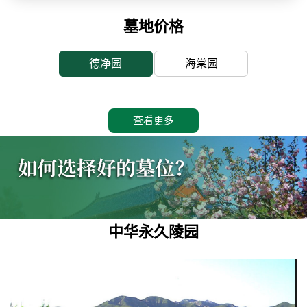
墓地价格
德净园
海棠园
查看更多
中华永久陵园