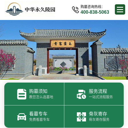
购墓咨询热线：
400-838-5063
购墓须知
服务流程
教您怎么选墓地
一站式流程服务
看墓专车
骨灰寄存
免费看墓专车
骨灰寄存服务