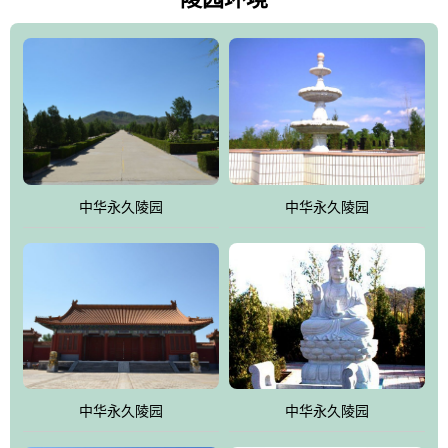
雀，后玄武，及其符合中华民族传统的择陵方位。因为三条山脉的
环绕挡住了外界的风吹，流动的生气遇到官厅的水又止住了，正好
符合山环水抱，藏风纳气的要求。中华永久陵园风景庄重典雅、气
势如宏，是华北地区最大的平川式墓园，陵园以皇家建筑风格为载
体吸取现代园林艺术之精华
中华永久陵园
中华永久陵园
中华永久陵园
中华永久陵园