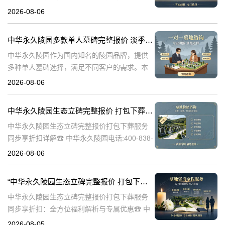
及其对逝者与生者的影响。墓碑不仅是对逝者
2026-08-06
的纪念，也是对生者情感的寄托。因此，选择
一款既符合预算又具有纪念意义的墓碑显得尤
中华永久陵园多款单人墓碑完整报价 淡季下单直降数千元详解
中华永久陵园作为国内知名的陵园品牌，提供
多种单人墓碑选择，满足不同客户的需求。本
文将详细介绍中华永久陵园多款单人墓碑的完
2026-08-06
整报价，并解释淡季下单直降数千元的优惠政
策，帮助消费者做出明智的选择。☎ 中华永
中华永久陵园生态立碑完整报价 打包下葬服务同步享折扣详解
中华永久陵园生态立碑完整报价打包下葬服务
同步享折扣详解☎ 中华永久陵园电话:400-838-
5063在现代社会，人们对死亡和身后事的规划
2026-08-06
越来越重视。中华永久陵园作为国内知名的陵
园品牌，提供了一系列生
“中华永久陵园生态立碑完整报价 打包下葬服务同步享折扣：全方位福利解析与专属优惠”
中华永久陵园生态立碑完整报价打包下葬服务
同步享折扣：全方位福利解析与专属优惠☎ 中
华永久陵园电话:400-838-5063在现代社会，人
2026-08-05