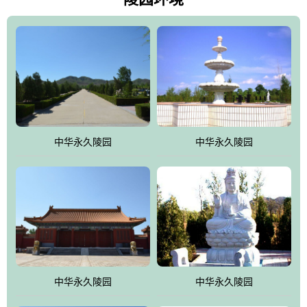
雀，后玄武，及其符合中华民族传统的择陵方位。因为三条山脉的
环绕挡住了外界的风吹，流动的生气遇到官厅的水又止住了，正好
符合山环水抱，藏风纳气的要求。中华永久陵园风景庄重典雅、气
势如宏，是华北地区最大的平川式墓园，陵园以皇家建筑风格为载
体吸取现代园林艺术之精华
中华永久陵园
中华永久陵园
中华永久陵园
中华永久陵园