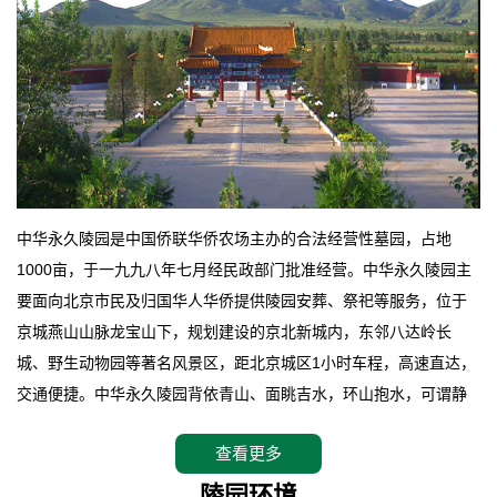
中华永久陵园是中国侨联华侨农场主办的合法经营性墓园，占地
1000亩，于一九九八年七月经民政部门批准经营。中华永久陵园主
要面向北京市民及归国华人华侨提供陵园安葬、祭祀等服务，位于
京城燕山山脉龙宝山下，规划建设的京北新城内，东邻八达岭长
城、野生动物园等著名风景区，距北京城区1小时车程，高速直达，
交通便捷。中华永久陵园背依青山、面眺吉水，环山抱水，可谓静
卧上风上水的京城龙脉之地，是一块皆佳的宝地，财丁双旺的福
查看更多
地。在总体设计上完全以中国传统文化作为前渠，由三条山脊环绕
而成，宛如一把太师椅，呈坐南朝北向，左青龙，右白虎，前朱
陵园环境