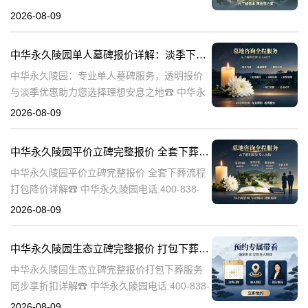
陵园电话:400-838-5063在人生的旅程中，我们
2026-08-09
总会面临生离死别的时刻。当亲人离世，选择
一个合适的安葬地点，
中华永久陵园单人墓碑报价详解：淡季下单享数千元优惠
中华永久陵园：专业单人墓碑服务，透明报价
与淡季优惠助力您选择理想安息之地☎ 中华永
久陵园电话:400-838-5063中华永久陵园，作为
2026-08-09
业界领先的陵园服务提供商，深知每一座墓碑
背后承载的深情与敬意。
中华永久陵园平价立碑完整报价 全套下葬流程打包降价详解
中华永久陵园平价立碑完整报价 全套下葬流程
打包降价详解☎ 中华永久陵园电话:400-838-
5063在人生的旅途中，每个人都会经历生老病
2026-08-09
死。当我们的亲人离开这个世界，留下的是无
尽的思念和缅怀。而中华
中华永久陵园生态立碑完整报价 打包下葬服务同步享折扣详解
中华永久陵园生态立碑完整报价打包下葬服务
同步享折扣详解☎ 中华永久陵园电话:400-838-
5063中华永久陵园作为国内知名的陵园之一，
2026-08-09