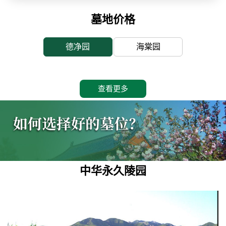
墓地价格
德净园
海棠园
查看更多
中华永久陵园