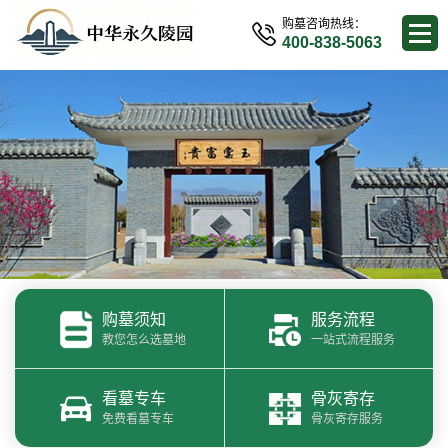
购墓咨询热线：
400-838-5063
购墓须知
服务流程
教您怎么选墓地
一站式流程服务
看墓专车
骨灰寄存
免费看墓专车
骨灰寄存服务