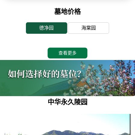
墓地价格
德净园
海棠园
查看更多
中华永久陵园