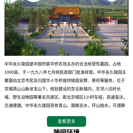
中华永久陵园是中国侨联华侨农场主办的合法经营性墓园，占地
1000亩，于一九九八年七月经民政部门批准经营。中华永久陵园主
要面向北京市民及归国华人华侨提供陵园安葬、祭祀等服务，位于
京城燕山山脉龙宝山下，规划建设的京北新城内，东邻八达岭长
城、野生动物园等著名风景区，距北京城区1小时车程，高速直达，
交通便捷。中华永久陵园背依青山、面眺吉水，环山抱水，可谓静
卧上风上水的京城龙脉之地，是一块皆佳的宝地，财丁双旺的福
查看更多
地。在总体设计上完全以中国传统文化作为前渠，由三条山脊环绕
而成，宛如一把太师椅，呈坐南朝北向，左青龙，右白虎，前朱
陵园环境