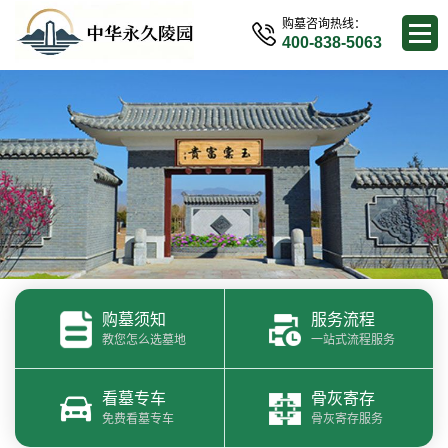
购墓咨询热线：
400-838-5063
购墓须知
服务流程
教您怎么选墓地
一站式流程服务
看墓专车
骨灰寄存
免费看墓专车
骨灰寄存服务