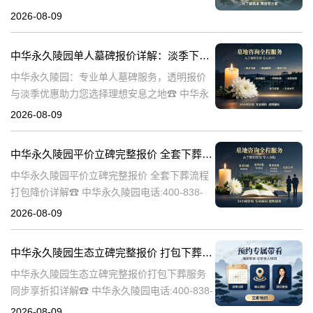
陵园电话:400-838-5063在人生的旅程中，我们
2026-08-09
总会面临生离死别的时刻。当亲人离世，选择
一个合适的安葬地点，
中华永久陵园单人墓碑报价详解：淡季下单享数千元优惠
中华永久陵园：专业单人墓碑服务，透明报价
与淡季优惠助力您选择理想安息之地☎ 中华永
久陵园电话:400-838-5063中华永久陵园，作为
2026-08-09
业界领先的陵园服务提供商，深知每一座墓碑
背后承载的深情与敬意。
中华永久陵园平价立碑完整报价 全套下葬流程打包降价详解
中华永久陵园平价立碑完整报价 全套下葬流程
打包降价详解☎ 中华永久陵园电话:400-838-
5063在人生的旅途中，每个人都会经历生老病
2026-08-09
死。当我们的亲人离开这个世界，留下的是无
尽的思念和缅怀。而中华
中华永久陵园生态立碑完整报价 打包下葬服务同步享折扣详解
中华永久陵园生态立碑完整报价打包下葬服务
同步享折扣详解☎ 中华永久陵园电话:400-838-
5063中华永久陵园作为国内知名的陵园之一，
2026-08-09