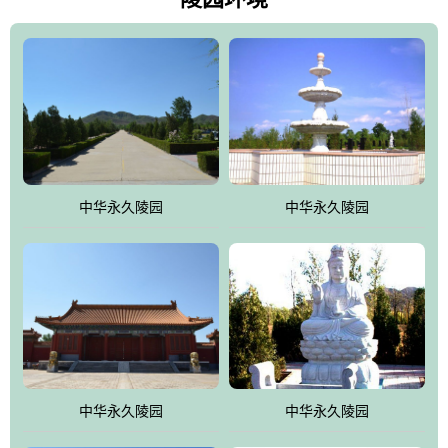
雀，后玄武，及其符合中华民族传统的择陵方位。因为三条山脉的
环绕挡住了外界的风吹，流动的生气遇到官厅的水又止住了，正好
符合山环水抱，藏风纳气的要求。中华永久陵园风景庄重典雅、气
势如宏，是华北地区最大的平川式墓园，陵园以皇家建筑风格为载
体吸取现代园林艺术之精华
中华永久陵园
中华永久陵园
中华永久陵园
中华永久陵园