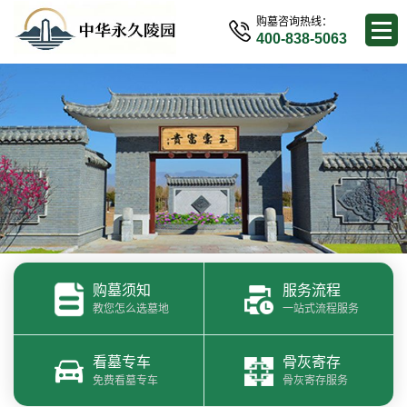
购墓咨询热线：
400-838-5063
购墓须知
服务流程
教您怎么选墓地
一站式流程服务
看墓专车
骨灰寄存
免费看墓专车
骨灰寄存服务