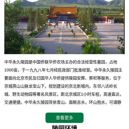
中华永久陵园是中国侨联华侨农场主办的合法经营性墓园，占地
1000亩，于一九九八年七月经民政部门批准经营。中华永久陵园主
要面向北京市民及归国华人华侨提供陵园安葬、祭祀等服务，位于
京城燕山山脉龙宝山下，规划建设的京北新城内，东邻八达岭长
城、野生动物园等著名风景区，距北京城区1小时车程，高速直达，
交通便捷。中华永久陵园背依青山、面眺吉水，环山抱水，可谓静
卧上风上水的京城龙脉之地，是一块皆佳的宝地，财丁双旺的福
查看更多
地。在总体设计上完全以中国传统文化作为前渠，由三条山脊环绕
而成，宛如一把太师椅，呈坐南朝北向，左青龙，右白虎，前朱
陵园环境