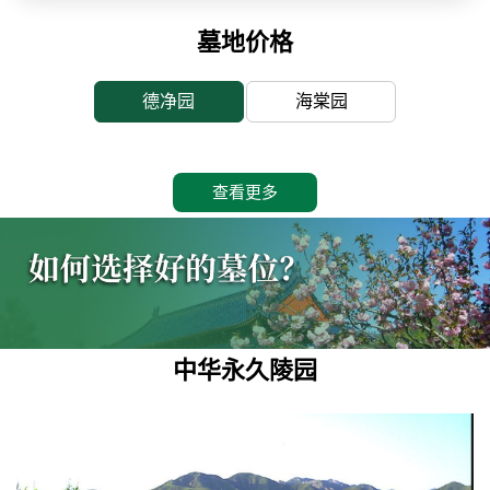
墓地价格
德净园
海棠园
查看更多
中华永久陵园