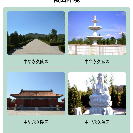
雀，后玄武，及其符合中华民族传统的择陵方位。因为三条山脉的
环绕挡住了外界的风吹，流动的生气遇到官厅的水又止住了，正好
符合山环水抱，藏风纳气的要求。中华永久陵园风景庄重典雅、气
势如宏，是华北地区最大的平川式墓园，陵园以皇家建筑风格为载
体吸取现代园林艺术之精华
中华永久陵园
中华永久陵园
中华永久陵园
中华永久陵园