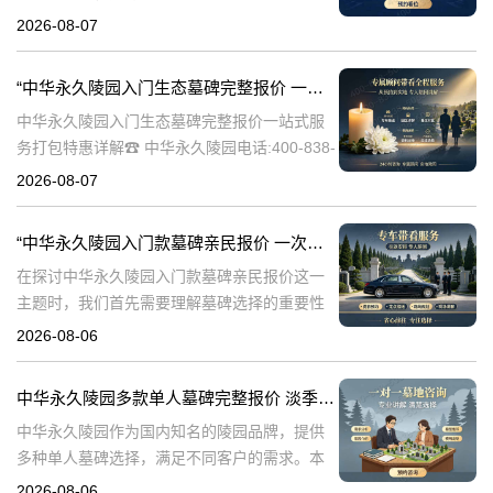
838-5063随着人们对身后事的关注度提升，选
2026-08-07
择一个环保且经济的陵园及墓碑成为许多家庭
的考虑。中华永久陵园，作
“中华永久陵园入门生态墓碑完整报价 一站式服务打包特惠详解”
中华永久陵园入门生态墓碑完整报价一站式服
务打包特惠详解☎ 中华永久陵园电话:400-838-
5063中华永久陵园作为国内知名的陵园之一，
2026-08-07
一直致力于提供高品质、个性化的墓碑服务。
生态墓碑作为一种环保、
“中华永久陵园入门款墓碑亲民报价 一次性付清享折上折：超值优惠与便捷选择的完美结合”
在探讨中华永久陵园入门款墓碑亲民报价这一
主题时，我们首先需要理解墓碑选择的重要性
及其对逝者与生者的影响。墓碑不仅是对逝者
2026-08-06
的纪念，也是对生者情感的寄托。因此，选择
一款既符合预算又具有纪念意义的墓碑显得尤
中华永久陵园多款单人墓碑完整报价 淡季下单直降数千元详解
中华永久陵园作为国内知名的陵园品牌，提供
多种单人墓碑选择，满足不同客户的需求。本
文将详细介绍中华永久陵园多款单人墓碑的完
2026-08-06