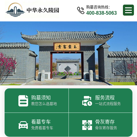
购墓咨询热线：
400-838-5063
购墓须知
服务流程
教您怎么选墓地
一站式流程服务
看墓专车
骨灰寄存
免费看墓专车
骨灰寄存服务