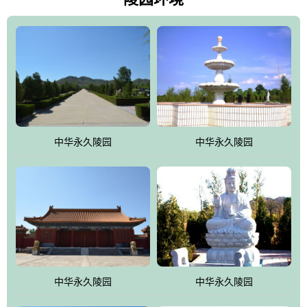
雀，后玄武，及其符合中华民族传统的择陵方位。因为三条山脉的
环绕挡住了外界的风吹，流动的生气遇到官厅的水又止住了，正好
符合山环水抱，藏风纳气的要求。中华永久陵园风景庄重典雅、气
势如宏，是华北地区最大的平川式墓园，陵园以皇家建筑风格为载
体吸取现代园林艺术之精华
中华永久陵园
中华永久陵园
中华永久陵园
中华永久陵园