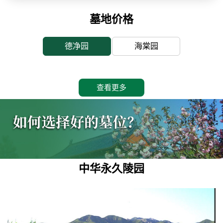
墓地价格
德净园
海棠园
查看更多
中华永久陵园