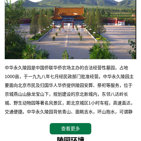
中华永久陵园是中国侨联华侨农场主办的合法经营性墓园，占地
1000亩，于一九九八年七月经民政部门批准经营。中华永久陵园主
要面向北京市民及归国华人华侨提供陵园安葬、祭祀等服务，位于
京城燕山山脉龙宝山下，规划建设的京北新城内，东邻八达岭长
城、野生动物园等著名风景区，距北京城区1小时车程，高速直达，
交通便捷。中华永久陵园背依青山、面眺吉水，环山抱水，可谓静
卧上风上水的京城龙脉之地，是一块皆佳的宝地，财丁双旺的福
查看更多
地。在总体设计上完全以中国传统文化作为前渠，由三条山脊环绕
而成，宛如一把太师椅，呈坐南朝北向，左青龙，右白虎，前朱
陵园环境