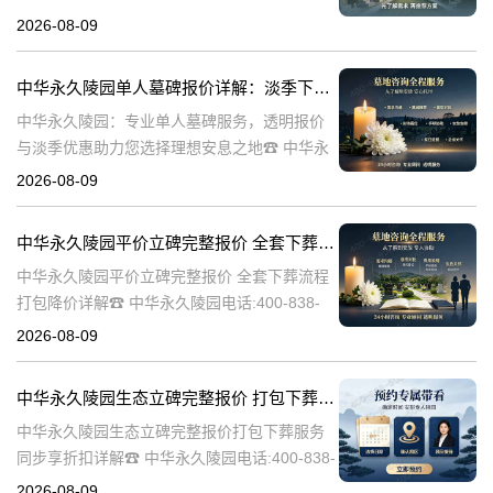
陵园电话:400-838-5063在人生的旅程中，我们
2026-08-09
总会面临生离死别的时刻。当亲人离世，选择
一个合适的安葬地点，
中华永久陵园单人墓碑报价详解：淡季下单享数千元优惠
中华永久陵园：专业单人墓碑服务，透明报价
与淡季优惠助力您选择理想安息之地☎ 中华永
久陵园电话:400-838-5063中华永久陵园，作为
2026-08-09
业界领先的陵园服务提供商，深知每一座墓碑
背后承载的深情与敬意。
中华永久陵园平价立碑完整报价 全套下葬流程打包降价详解
中华永久陵园平价立碑完整报价 全套下葬流程
打包降价详解☎ 中华永久陵园电话:400-838-
5063在人生的旅途中，每个人都会经历生老病
2026-08-09
死。当我们的亲人离开这个世界，留下的是无
尽的思念和缅怀。而中华
中华永久陵园生态立碑完整报价 打包下葬服务同步享折扣详解
中华永久陵园生态立碑完整报价打包下葬服务
同步享折扣详解☎ 中华永久陵园电话:400-838-
5063中华永久陵园作为国内知名的陵园之一，
2026-08-09