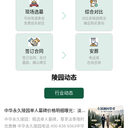
现场选墓
综合对比
可自驾或乘坐
对比各陵园情况
免费班车前往
确定购买意向
签订合同
安葬
签订合同、支付
电话或
墓款、确认碑文
在线咨询
陵园动态
行业动态
中华永久陵园单人墓碑价格明细曝光：淡季下单立省数千，限时优惠深度解析
中华永久陵园：精选单人墓碑，尊享淡季限时
优惠☎ 中华永久陵园电话:400-838-5063中华