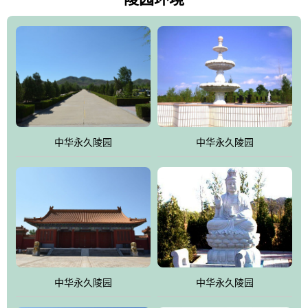
雀，后玄武，及其符合中华民族传统的择陵方位。因为三条山脉的
环绕挡住了外界的风吹，流动的生气遇到官厅的水又止住了，正好
符合山环水抱，藏风纳气的要求。中华永久陵园风景庄重典雅、气
势如宏，是华北地区最大的平川式墓园，陵园以皇家建筑风格为载
体吸取现代园林艺术之精华
中华永久陵园
中华永久陵园
中华永久陵园
中华永久陵园