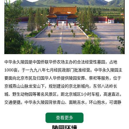
中华永久陵园是中国侨联华侨农场主办的合法经营性墓园，占地
1000亩，于一九九八年七月经民政部门批准经营。中华永久陵园主
要面向北京市民及归国华人华侨提供陵园安葬、祭祀等服务，位于
京城燕山山脉龙宝山下，规划建设的京北新城内，东邻八达岭长
城、野生动物园等著名风景区，距北京城区1小时车程，高速直达，
交通便捷。中华永久陵园背依青山、面眺吉水，环山抱水，可谓静
卧上风上水的京城龙脉之地，是一块皆佳的宝地，财丁双旺的福
查看更多
地。在总体设计上完全以中国传统文化作为前渠，由三条山脊环绕
而成，宛如一把太师椅，呈坐南朝北向，左青龙，右白虎，前朱
陵园环境