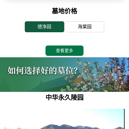
墓地价格
德净园
海棠园
查看更多
中华永久陵园