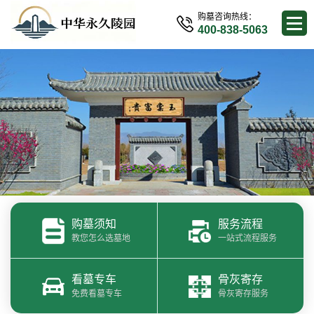
购墓咨询热线：
400-838-5063
购墓须知
服务流程
教您怎么选墓地
一站式流程服务
看墓专车
骨灰寄存
免费看墓专车
骨灰寄存服务