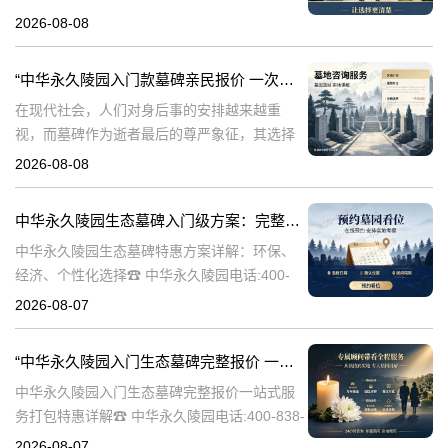
永久陵园，作为国内知名的陵园品牌，始终以
2026-08-08
提供高品质的墓碑产品和服务为己任。本文将
全面解析中华永久陵园多款
“中华永久陵园入门款墓碑亲民报价 一次性付清享折上折：超值优惠与便捷选择的完美结合”
在现代社会，人们对身后事的安排越来越重
视，而墓碑作为逝者最后的尊严象征，其选择
与设计也变得尤为重要。中华永久陵园作为中
2026-08-08
国领先的陵园品牌，始终致力于为家属提供高
品质、个性化的墓碑选择，同时注重亲民价格
中华永久陵园生态墓碑入门级方案：完整报价与一站式服务打包特惠解析
和
中华永久陵园生态墓碑特惠方案详解：环保、
经济、个性化选择☎ 中华永久陵园电话:400-
838-5063随着人们对身后事的关注度提升，选
2026-08-07
择一个环保且经济的陵园及墓碑成为许多家庭
的考虑。中华永久陵园，作
“中华永久陵园入门生态墓碑完整报价 一站式服务打包特惠详解”
中华永久陵园入门生态墓碑完整报价一站式服
务打包特惠详解☎ 中华永久陵园电话:400-838-
5063中华永久陵园作为国内知名的陵园之一，
2026-08-07