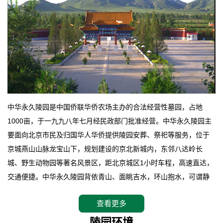
中华永久陵园是中国侨联华侨农场主办的合法经营性墓园，占地
1000亩，于一九九八年七月经民政部门批准经营。中华永久陵园主
要面向北京市民及归国华人华侨提供陵园安葬、祭祀等服务，位于
京城燕山山脉龙宝山下，规划建设的京北新城内，东邻八达岭长
城、野生动物园等著名风景区，距北京城区1小时车程，高速直达，
交通便捷。中华永久陵园背依青山、面眺吉水，环山抱水，可谓静
卧上风上水的京城龙脉之地，是一块皆佳的宝地，财丁双旺的福
查看更多
地。在总体设计上完全以中国传统文化作为前渠，由三条山脊环绕
而成，宛如一把太师椅，呈坐南朝北向，左青龙，右白虎，前朱
陵园环境