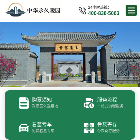
24小时热线：
400-838-5063
购墓须知
服务流程
教您怎么选墓地
一站式流程服务
看墓专车
骨灰寄存
免费看墓专车
骨灰寄存服务