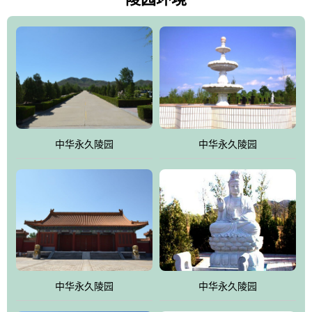
雀，后玄武，及其符合中华民族传统的择陵方位。因为三条山脉的
环绕挡住了外界的风吹，流动的生气遇到官厅的水又止住了，正好
符合山环水抱，藏风纳气的要求。中华永久陵园风景庄重典雅、气
势如宏，是华北地区最大的平川式墓园，陵园以皇家建筑风格为载
体吸取现代园林艺术之精华
中华永久陵园
中华永久陵园
中华永久陵园
中华永久陵园