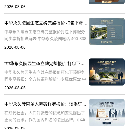
文将详细介绍中华永久陵园多款单人墓碑的完
2026-08-06
整报价，并解释淡季下单直降数千元的优惠政
策，帮助消费者做出明智的选择。☎ 中华永
中华永久陵园生态立碑完整报价 打包下葬服务同步享折扣详解
中华永久陵园生态立碑完整报价打包下葬服务
同步享折扣详解☎ 中华永久陵园电话:400-838-
5063在现代社会，人们对死亡和身后事的规划
2026-08-06
越来越重视。中华永久陵园作为国内知名的陵
园品牌，提供了一系列生
“中华永久陵园生态立碑完整报价 打包下葬服务同步享折扣：全方位福利解析与专属优惠”
中华永久陵园生态立碑完整报价打包下葬服务
同步享折扣：全方位福利解析与专属优惠☎ 中
华永久陵园电话:400-838-5063在现代社会，人
2026-08-05
们对生命的尊重和对逝者的缅怀方式有了更多
的选择。中华永久陵园作
中华永久陵园单人墓碑详尽报价：淡季订购享数千元优惠
在现代社会，人们对逝者的纪念和安息提出了
更高的要求。作为国内知名的陵园品牌，中华
永久陵园提供多种单人墓碑选择，以满足不同
2026-08-05