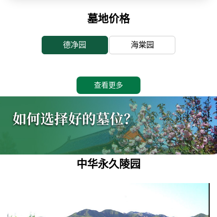
墓地价格
德净园
海棠园
查看更多
中华永久陵园