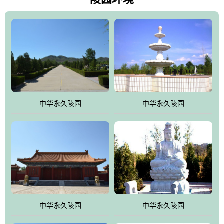
雀，后玄武，及其符合中华民族传统的择陵方位。因为三条山脉的
环绕挡住了外界的风吹，流动的生气遇到官厅的水又止住了，正好
符合山环水抱，藏风纳气的要求。中华永久陵园风景庄重典雅、气
势如宏，是华北地区最大的平川式墓园，陵园以皇家建筑风格为载
体吸取现代园林艺术之精华
中华永久陵园
中华永久陵园
中华永久陵园
中华永久陵园