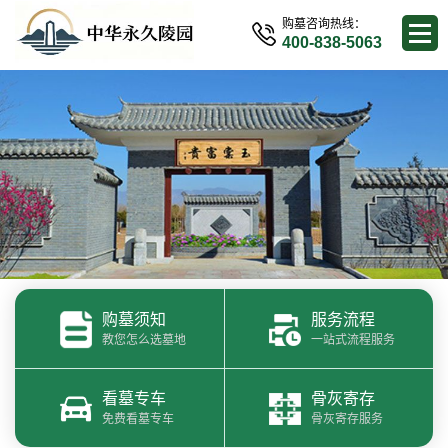
购墓咨询热线：
400-838-5063
购墓须知
服务流程
教您怎么选墓地
一站式流程服务
看墓专车
骨灰寄存
免费看墓专车
骨灰寄存服务