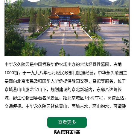
中华永久陵园是中国侨联华侨农场主办的合法经营性墓园，占地
1000亩，于一九九八年七月经民政部门批准经营。中华永久陵园主
要面向北京市民及归国华人华侨提供陵园安葬、祭祀等服务，位于
京城燕山山脉龙宝山下，规划建设的京北新城内，东邻八达岭长
城、野生动物园等著名风景区，距北京城区1小时车程，高速直达，
交通便捷。中华永久陵园背依青山、面眺吉水，环山抱水，可谓静
卧上风上水的京城龙脉之地，是一块皆佳的宝地，财丁双旺的福
查看更多
地。在总体设计上完全以中国传统文化作为前渠，由三条山脊环绕
而成，宛如一把太师椅，呈坐南朝北向，左青龙，右白虎，前朱
陵园环境