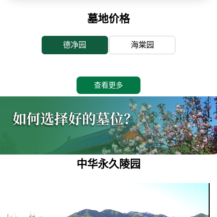
墓地价格
德净园
海棠园
查看更多
中华永久陵园