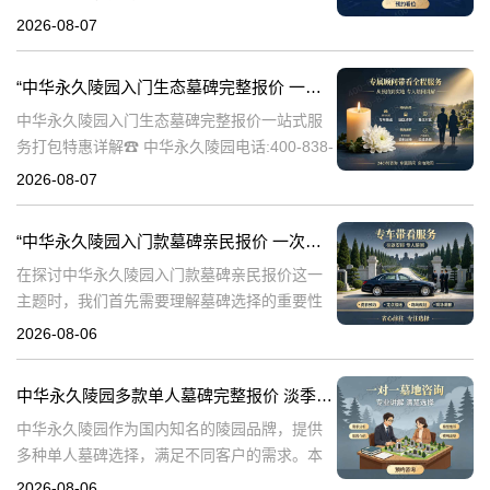
838-5063随着人们对身后事的关注度提升，选
2026-08-07
择一个环保且经济的陵园及墓碑成为许多家庭
的考虑。中华永久陵园，作
“中华永久陵园入门生态墓碑完整报价 一站式服务打包特惠详解”
中华永久陵园入门生态墓碑完整报价一站式服
务打包特惠详解☎ 中华永久陵园电话:400-838-
5063中华永久陵园作为国内知名的陵园之一，
2026-08-07
一直致力于提供高品质、个性化的墓碑服务。
生态墓碑作为一种环保、
“中华永久陵园入门款墓碑亲民报价 一次性付清享折上折：超值优惠与便捷选择的完美结合”
在探讨中华永久陵园入门款墓碑亲民报价这一
主题时，我们首先需要理解墓碑选择的重要性
及其对逝者与生者的影响。墓碑不仅是对逝者
2026-08-06
的纪念，也是对生者情感的寄托。因此，选择
一款既符合预算又具有纪念意义的墓碑显得尤
中华永久陵园多款单人墓碑完整报价 淡季下单直降数千元详解
中华永久陵园作为国内知名的陵园品牌，提供
多种单人墓碑选择，满足不同客户的需求。本
文将详细介绍中华永久陵园多款单人墓碑的完
2026-08-06