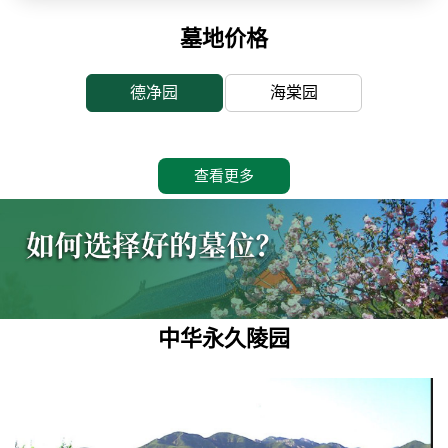
墓地价格
德净园
海棠园
查看更多
中华永久陵园