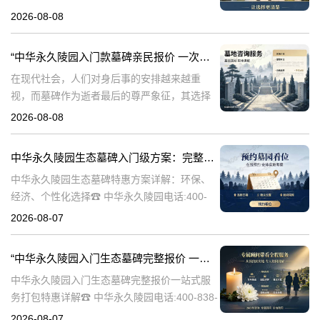
永久陵园，作为国内知名的陵园品牌，始终以
2026-08-08
提供高品质的墓碑产品和服务为己任。本文将
全面解析中华永久陵园多款
“中华永久陵园入门款墓碑亲民报价 一次性付清享折上折：超值优惠与便捷选择的完美结合”
在现代社会，人们对身后事的安排越来越重
视，而墓碑作为逝者最后的尊严象征，其选择
与设计也变得尤为重要。中华永久陵园作为中
2026-08-08
国领先的陵园品牌，始终致力于为家属提供高
品质、个性化的墓碑选择，同时注重亲民价格
中华永久陵园生态墓碑入门级方案：完整报价与一站式服务打包特惠解析
和
中华永久陵园生态墓碑特惠方案详解：环保、
经济、个性化选择☎ 中华永久陵园电话:400-
838-5063随着人们对身后事的关注度提升，选
2026-08-07
择一个环保且经济的陵园及墓碑成为许多家庭
的考虑。中华永久陵园，作
“中华永久陵园入门生态墓碑完整报价 一站式服务打包特惠详解”
中华永久陵园入门生态墓碑完整报价一站式服
务打包特惠详解☎ 中华永久陵园电话:400-838-
5063中华永久陵园作为国内知名的陵园之一，
2026-08-07