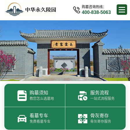
购墓咨询热线：
400-838-5063
购墓须知
服务流程
教您怎么选墓地
一站式流程服务
看墓专车
骨灰寄存
免费看墓专车
骨灰寄存服务