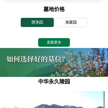
墓地价格
德净园
海棠园
查看更多
中华永久陵园