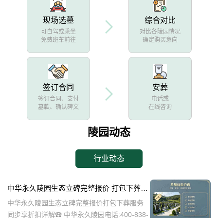
现场选墓
综合对比
可自驾或乘坐
对比各陵园情况
免费班车前往
确定购买意向
签订合同
安葬
签订合同、支付
电话或
墓款、确认碑文
在线咨询
陵园动态
行业动态
中华永久陵园生态立碑完整报价 打包下葬服务同步享折扣详解
中华永久陵园生态立碑完整报价打包下葬服务
同步享折扣详解☎ 中华永久陵园电话:400-838-