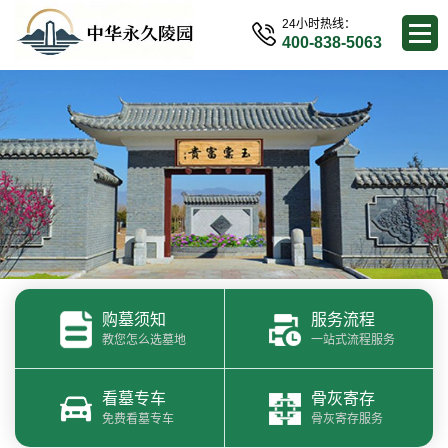
24小时热线：
400-838-5063
购墓须知
服务流程
教您怎么选墓地
一站式流程服务
看墓专车
骨灰寄存
免费看墓专车
骨灰寄存服务