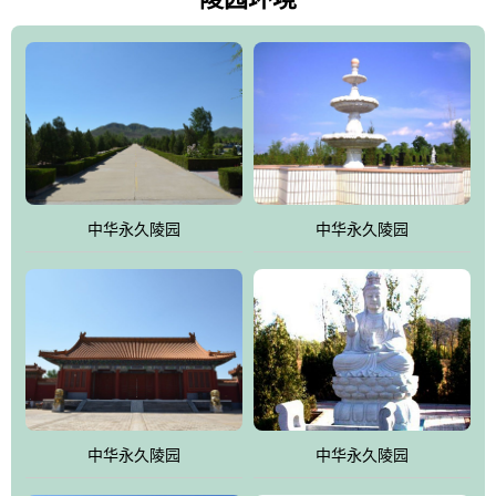
雀，后玄武，及其符合中华民族传统的择陵方位。因为三条山脉的
环绕挡住了外界的风吹，流动的生气遇到官厅的水又止住了，正好
符合山环水抱，藏风纳气的要求。中华永久陵园风景庄重典雅、气
势如宏，是华北地区最大的平川式墓园，陵园以皇家建筑风格为载
体吸取现代园林艺术之精华
中华永久陵园
中华永久陵园
中华永久陵园
中华永久陵园