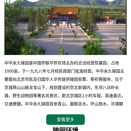
中华永久陵园是中国侨联华侨农场主办的合法经营性墓园，占地
1000亩，于一九九八年七月经民政部门批准经营。中华永久陵园主
要面向北京市民及归国华人华侨提供陵园安葬、祭祀等服务，位于
京城燕山山脉龙宝山下，规划建设的京北新城内，东邻八达岭长
城、野生动物园等著名风景区，距北京城区1小时车程，高速直达，
交通便捷。中华永久陵园背依青山、面眺吉水，环山抱水，可谓静
卧上风上水的京城龙脉之地，是一块皆佳的宝地，财丁双旺的福
查看更多
地。在总体设计上完全以中国传统文化作为前渠，由三条山脊环绕
而成，宛如一把太师椅，呈坐南朝北向，左青龙，右白虎，前朱
陵园环境