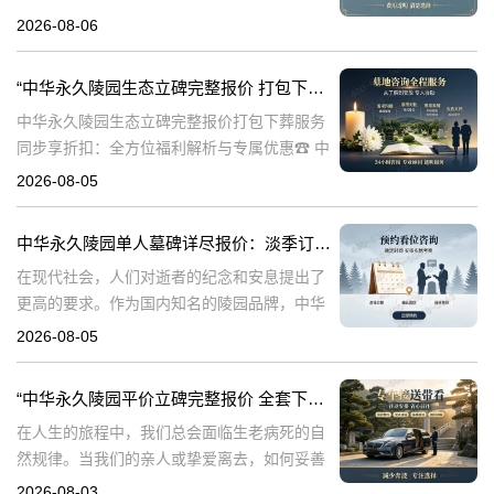
5063在现代社会，人们对死亡和身后事的规划
2026-08-06
越来越重视。中华永久陵园作为国内知名的陵
园品牌，提供了一系列生
“中华永久陵园生态立碑完整报价 打包下葬服务同步享折扣：全方位福利解析与专属优惠”
中华永久陵园生态立碑完整报价打包下葬服务
同步享折扣：全方位福利解析与专属优惠☎ 中
华永久陵园电话:400-838-5063在现代社会，人
2026-08-05
们对生命的尊重和对逝者的缅怀方式有了更多
的选择。中华永久陵园作
中华永久陵园单人墓碑详尽报价：淡季订购享数千元优惠
在现代社会，人们对逝者的纪念和安息提出了
更高的要求。作为国内知名的陵园品牌，中华
永久陵园提供多种单人墓碑选择，以满足不同
2026-08-05
客户的需求。本文将详细介绍中华永久陵园多
款单人墓碑的报价详情，并解读淡季下单直降
“中华永久陵园平价立碑完整报价 全套下葬流程打包降价”
在人生的旅程中，我们总会面临生老病死的自
然规律。当我们的亲人或挚爱离去，如何妥善
安排他们的身后事，成为每个家庭必须面对的
2026-08-03