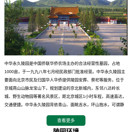
中华永久陵园是中国侨联华侨农场主办的合法经营性墓园，占地
1000亩，于一九九八年七月经民政部门批准经营。中华永久陵园主
要面向北京市民及归国华人华侨提供陵园安葬、祭祀等服务，位于
京城燕山山脉龙宝山下，规划建设的京北新城内，东邻八达岭长
城、野生动物园等著名风景区，距北京城区1小时车程，高速直达，
交通便捷。中华永久陵园背依青山、面眺吉水，环山抱水，可谓静
卧上风上水的京城龙脉之地，是一块皆佳的宝地，财丁双旺的福
查看更多
地。在总体设计上完全以中国传统文化作为前渠，由三条山脊环绕
而成，宛如一把太师椅，呈坐南朝北向，左青龙，右白虎，前朱
陵园环境