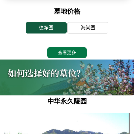
墓地价格
德净园
海棠园
查看更多
中华永久陵园