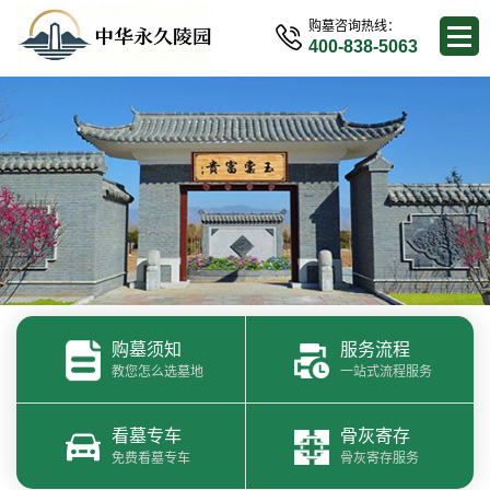
购墓咨询热线：
400-838-5063
购墓须知
服务流程
教您怎么选墓地
一站式流程服务
看墓专车
骨灰寄存
免费看墓专车
骨灰寄存服务