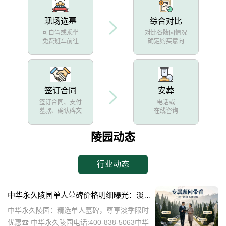
现场选墓
综合对比
可自驾或乘坐
对比各陵园情况
免费班车前往
确定购买意向
签订合同
安葬
签订合同、支付
电话或
墓款、确认碑文
在线咨询
陵园动态
行业动态
中华永久陵园单人墓碑价格明细曝光：淡季下单立省数千，限时优惠深度解析
中华永久陵园：精选单人墓碑，尊享淡季限时
优惠☎ 中华永久陵园电话:400-838-5063中华