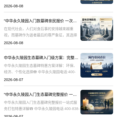
永久陵园，作为国内知名的陵园品牌，始终以
2026-08-08
提供高品质的墓碑产品和服务为己任。本文将
全面解析中华永久陵园多款
“中华永久陵园入门款墓碑亲民报价 一次性付清享折上折：超值优惠与便捷选择的完美结合”
在现代社会，人们对身后事的安排越来越重
视，而墓碑作为逝者最后的尊严象征，其选择
与设计也变得尤为重要。中华永久陵园作为中
2026-08-08
国领先的陵园品牌，始终致力于为家属提供高
品质、个性化的墓碑选择，同时注重亲民价格
中华永久陵园生态墓碑入门级方案：完整报价与一站式服务打包特惠解析
和
中华永久陵园生态墓碑特惠方案详解：环保、
经济、个性化选择☎ 中华永久陵园电话:400-
838-5063随着人们对身后事的关注度提升，选
2026-08-07
择一个环保且经济的陵园及墓碑成为许多家庭
的考虑。中华永久陵园，作
“中华永久陵园入门生态墓碑完整报价 一站式服务打包特惠详解”
中华永久陵园入门生态墓碑完整报价一站式服
务打包特惠详解☎ 中华永久陵园电话:400-838-
5063中华永久陵园作为国内知名的陵园之一，
2026-08-07