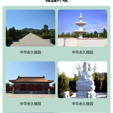
雀，后玄武，及其符合中华民族传统的择陵方位。因为三条山脉的
环绕挡住了外界的风吹，流动的生气遇到官厅的水又止住了，正好
符合山环水抱，藏风纳气的要求。中华永久陵园风景庄重典雅、气
势如宏，是华北地区最大的平川式墓园，陵园以皇家建筑风格为载
体吸取现代园林艺术之精华
中华永久陵园
中华永久陵园
中华永久陵园
中华永久陵园