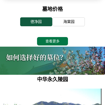
墓地价格
德净园
海棠园
查看更多
中华永久陵园