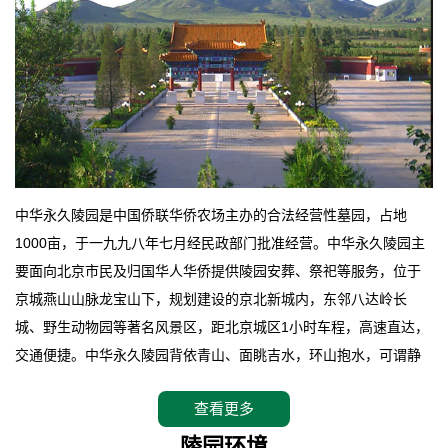
中华永久陵园是中国侨联华侨农场主办的合法经营性墓园，占地
1000亩，于一九九八年七月经民政部门批准经营。中华永久陵园主
要面向北京市民及归国华人华侨提供陵园安葬、祭祀等服务，位于
京城燕山山脉龙宝山下，规划建设的京北新城内，东邻八达岭长
城、野生动物园等著名风景区，距北京城区1小时车程，高速直达，
交通便捷。中华永久陵园背依青山、面眺吉水，环山抱水，可谓静
卧上风上水的京城龙脉之地，是一块皆佳的宝地，财丁双旺的福
查看更多
地。在总体设计上完全以中国传统文化作为前渠，由三条山脊环绕
而成，宛如一把太师椅，呈坐南朝北向，左青龙，右白虎，前朱
陵园环境