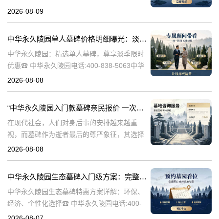
5063中华永久陵园作为国内知名的陵园之一，
2026-08-09
一直致力于为用户提供高品质的殡葬服务。生
态立碑作为一种新型的殡
中华永久陵园单人墓碑价格明细曝光：淡季下单立省数千，限时优惠深度解析
中华永久陵园：精选单人墓碑，尊享淡季限时
优惠☎ 中华永久陵园电话:400-838-5063中华
永久陵园，作为国内知名的陵园品牌，始终以
2026-08-08
提供高品质的墓碑产品和服务为己任。本文将
全面解析中华永久陵园多款
“中华永久陵园入门款墓碑亲民报价 一次性付清享折上折：超值优惠与便捷选择的完美结合”
在现代社会，人们对身后事的安排越来越重
视，而墓碑作为逝者最后的尊严象征，其选择
与设计也变得尤为重要。中华永久陵园作为中
2026-08-08
国领先的陵园品牌，始终致力于为家属提供高
品质、个性化的墓碑选择，同时注重亲民价格
中华永久陵园生态墓碑入门级方案：完整报价与一站式服务打包特惠解析
和
中华永久陵园生态墓碑特惠方案详解：环保、
经济、个性化选择☎ 中华永久陵园电话:400-
838-5063随着人们对身后事的关注度提升，选
2026-08-07