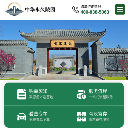
购墓咨询热线：
400-838-5063
购墓须知
服务流程
教您怎么选墓地
一站式流程服务
看墓专车
骨灰寄存
免费看墓专车
骨灰寄存服务