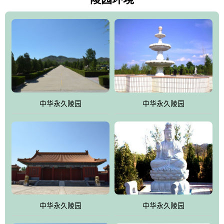
雀，后玄武，及其符合中华民族传统的择陵方位。因为三条山脉的
环绕挡住了外界的风吹，流动的生气遇到官厅的水又止住了，正好
符合山环水抱，藏风纳气的要求。中华永久陵园风景庄重典雅、气
势如宏，是华北地区最大的平川式墓园，陵园以皇家建筑风格为载
体吸取现代园林艺术之精华
中华永久陵园
中华永久陵园
中华永久陵园
中华永久陵园