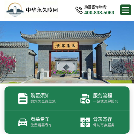
购墓咨询热线：
400-838-5063
购墓须知
服务流程
教您怎么选墓地
一站式流程服务
看墓专车
骨灰寄存
免费看墓专车
骨灰寄存服务