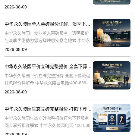
陵园电话:400-838-5063在人生的旅程中，我们
2026-08-09
总会面临生离死别的时刻。当亲人离世，选择
一个合适的安葬地点，
中华永久陵园单人墓碑报价详解：淡季下单享数千元优惠
中华永久陵园：专业单人墓碑服务，透明报价
与淡季优惠助力您选择理想安息之地☎ 中华永
久陵园电话:400-838-5063中华永久陵园，作为
2026-08-09
业界领先的陵园服务提供商，深知每一座墓碑
背后承载的深情与敬意。
中华永久陵园平价立碑完整报价 全套下葬流程打包降价详解
中华永久陵园平价立碑完整报价 全套下葬流程
打包降价详解☎ 中华永久陵园电话:400-838-
5063在人生的旅途中，每个人都会经历生老病
2026-08-09
死。当我们的亲人离开这个世界，留下的是无
尽的思念和缅怀。而中华
中华永久陵园生态立碑完整报价 打包下葬服务同步享折扣详解
中华永久陵园生态立碑完整报价打包下葬服务
同步享折扣详解☎ 中华永久陵园电话:400-838-
5063中华永久陵园作为国内知名的陵园之一，
2026-08-09