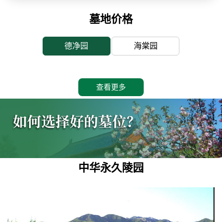
墓地价格
德净园
海棠园
查看更多
中华永久陵园