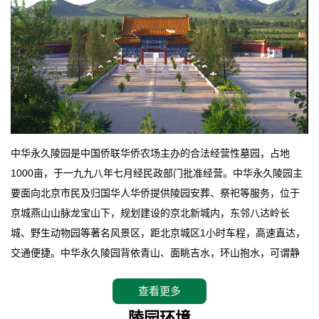
中华永久陵园是中国侨联华侨农场主办的合法经营性墓园，占地
1000亩，于一九九八年七月经民政部门批准经营。中华永久陵园主
要面向北京市民及归国华人华侨提供陵园安葬、祭祀等服务，位于
京城燕山山脉龙宝山下，规划建设的京北新城内，东邻八达岭长
城、野生动物园等著名风景区，距北京城区1小时车程，高速直达，
交通便捷。中华永久陵园背依青山、面眺吉水，环山抱水，可谓静
卧上风上水的京城龙脉之地，是一块皆佳的宝地，财丁双旺的福
查看更多
地。在总体设计上完全以中国传统文化作为前渠，由三条山脊环绕
而成，宛如一把太师椅，呈坐南朝北向，左青龙，右白虎，前朱
陵园环境