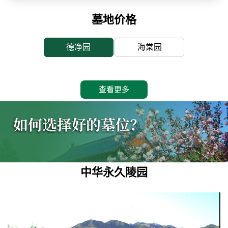
墓地价格
德净园
海棠园
查看更多
中华永久陵园