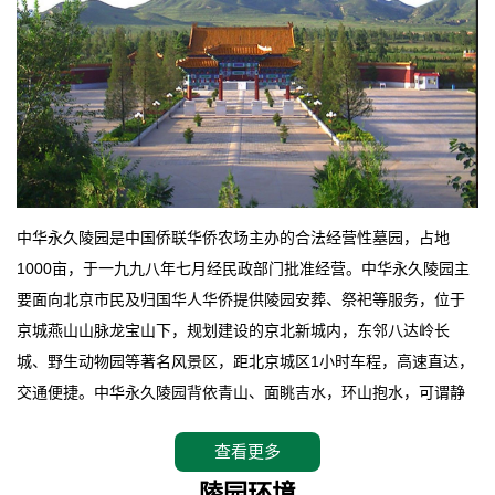
中华永久陵园是中国侨联华侨农场主办的合法经营性墓园，占地
1000亩，于一九九八年七月经民政部门批准经营。中华永久陵园主
要面向北京市民及归国华人华侨提供陵园安葬、祭祀等服务，位于
京城燕山山脉龙宝山下，规划建设的京北新城内，东邻八达岭长
城、野生动物园等著名风景区，距北京城区1小时车程，高速直达，
交通便捷。中华永久陵园背依青山、面眺吉水，环山抱水，可谓静
卧上风上水的京城龙脉之地，是一块皆佳的宝地，财丁双旺的福
查看更多
地。在总体设计上完全以中国传统文化作为前渠，由三条山脊环绕
而成，宛如一把太师椅，呈坐南朝北向，左青龙，右白虎，前朱
陵园环境