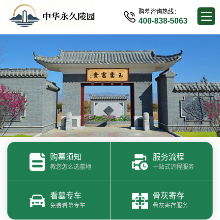
购墓咨询热线：
400-838-5063
购墓须知
服务流程
教您怎么选墓地
一站式流程服务
看墓专车
骨灰寄存
免费看墓专车
骨灰寄存服务