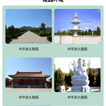
雀，后玄武，及其符合中华民族传统的择陵方位。因为三条山脉的
环绕挡住了外界的风吹，流动的生气遇到官厅的水又止住了，正好
符合山环水抱，藏风纳气的要求。中华永久陵园风景庄重典雅、气
势如宏，是华北地区最大的平川式墓园，陵园以皇家建筑风格为载
体吸取现代园林艺术之精华
中华永久陵园
中华永久陵园
中华永久陵园
中华永久陵园