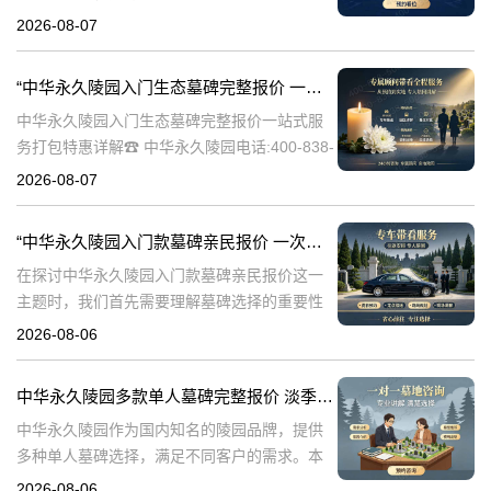
838-5063随着人们对身后事的关注度提升，选
2026-08-07
择一个环保且经济的陵园及墓碑成为许多家庭
的考虑。中华永久陵园，作
“中华永久陵园入门生态墓碑完整报价 一站式服务打包特惠详解”
中华永久陵园入门生态墓碑完整报价一站式服
务打包特惠详解☎ 中华永久陵园电话:400-838-
5063中华永久陵园作为国内知名的陵园之一，
2026-08-07
一直致力于提供高品质、个性化的墓碑服务。
生态墓碑作为一种环保、
“中华永久陵园入门款墓碑亲民报价 一次性付清享折上折：超值优惠与便捷选择的完美结合”
在探讨中华永久陵园入门款墓碑亲民报价这一
主题时，我们首先需要理解墓碑选择的重要性
及其对逝者与生者的影响。墓碑不仅是对逝者
2026-08-06
的纪念，也是对生者情感的寄托。因此，选择
一款既符合预算又具有纪念意义的墓碑显得尤
中华永久陵园多款单人墓碑完整报价 淡季下单直降数千元详解
中华永久陵园作为国内知名的陵园品牌，提供
多种单人墓碑选择，满足不同客户的需求。本
文将详细介绍中华永久陵园多款单人墓碑的完
2026-08-06