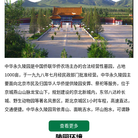
中华永久陵园是中国侨联华侨农场主办的合法经营性墓园，占地
1000亩，于一九九八年七月经民政部门批准经营。中华永久陵园主
要面向北京市民及归国华人华侨提供陵园安葬、祭祀等服务，位于
京城燕山山脉龙宝山下，规划建设的京北新城内，东邻八达岭长
城、野生动物园等著名风景区，距北京城区1小时车程，高速直达，
交通便捷。中华永久陵园背依青山、面眺吉水，环山抱水，可谓静
卧上风上水的京城龙脉之地，是一块皆佳的宝地，财丁双旺的福
查看更多
地。在总体设计上完全以中国传统文化作为前渠，由三条山脊环绕
而成，宛如一把太师椅，呈坐南朝北向，左青龙，右白虎，前朱
陵园环境