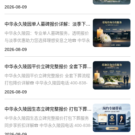
陵园电话:400-838-5063在人生的旅程中，我们
2026-08-09
总会面临生离死别的时刻。当亲人离世，选择
一个合适的安葬地点，
中华永久陵园单人墓碑报价详解：淡季下单享数千元优惠
中华永久陵园：专业单人墓碑服务，透明报价
与淡季优惠助力您选择理想安息之地☎ 中华永
久陵园电话:400-838-5063中华永久陵园，作为
2026-08-09
业界领先的陵园服务提供商，深知每一座墓碑
背后承载的深情与敬意。
中华永久陵园平价立碑完整报价 全套下葬流程打包降价详解
中华永久陵园平价立碑完整报价 全套下葬流程
打包降价详解☎ 中华永久陵园电话:400-838-
5063在人生的旅途中，每个人都会经历生老病
2026-08-09
死。当我们的亲人离开这个世界，留下的是无
尽的思念和缅怀。而中华
中华永久陵园生态立碑完整报价 打包下葬服务同步享折扣详解
中华永久陵园生态立碑完整报价打包下葬服务
同步享折扣详解☎ 中华永久陵园电话:400-838-
5063中华永久陵园作为国内知名的陵园之一，
2026-08-09