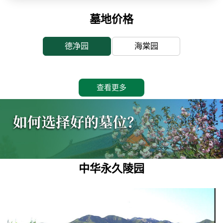
墓地价格
德净园
海棠园
查看更多
中华永久陵园