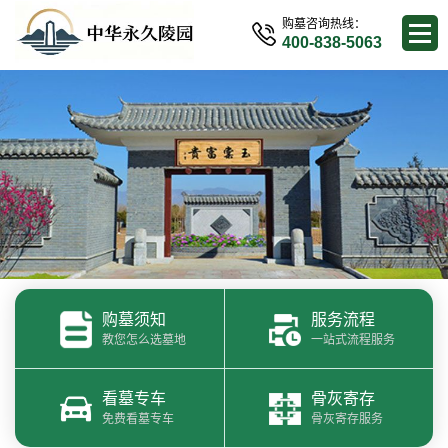
购墓咨询热线：
400-838-5063
购墓须知
服务流程
教您怎么选墓地
一站式流程服务
看墓专车
骨灰寄存
免费看墓专车
骨灰寄存服务