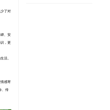
减少了对
墓碑、安
知识，更
抱生活。
座情感寄
命、传