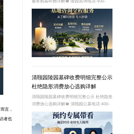
服务购墓即赠详解☎ 陵园咨询电话:400-
838-5063在现代社会，人们对生命的尊重
和对身后事的安排越来越重视。万佛华侨陵
园作为一家专业的陵园，提供禅意墓碑全
清颐园陵园墓碑收费明细完整公示
杜绝隐形消费放心选购详解
清颐园陵园墓碑收费明细完整公示 杜绝隐形
消费放心选购详解☎ 清颐园公墓电话:400-
者而言，
838-5063在现代社会，人们对生命的敬畏
和对逝者的缅怀愈发重视。墓碑作为纪念逝
访者也
者、寄托哀思的重要载体，其选择与