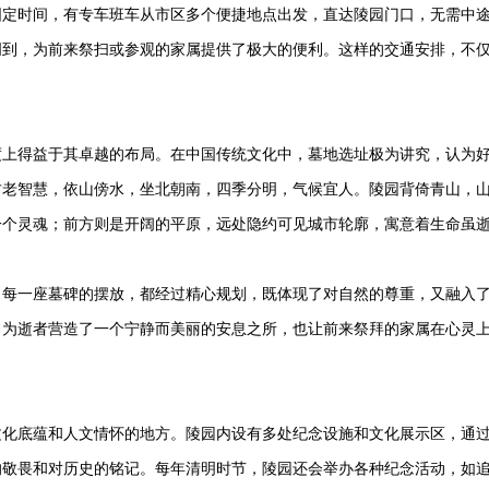
固定时间，有专车班车从市区多个便捷地点出发，直达陵园门口，无需中
周到，为前来祭扫或参观的家属提供了极大的便利。这样的交通安排，不
。
度上得益于其卓越的布局。在中国传统文化中，墓地选址极为讲究，认为
古老智慧，依山傍水，坐北朝南，四季分明，气候宜人。陵园背倚青山，
一个灵魂；前方则是开阔的平原，远处隐约可见城市轮廓，寓意着生命虽
、每一座墓碑的摆放，都经过精心规划，既体现了对自然的尊重，又融入
，为逝者营造了一个宁静而美丽的安息之所，也让前来祭拜的家属在心灵
文化底蕴和人文情怀的地方。陵园内设有多处纪念设施和文化展示区，通
的敬畏和对历史的铭记。每年清明时节，陵园还会举办各种纪念活动，如