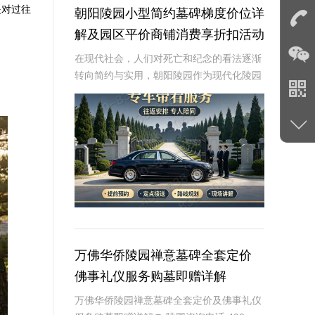
是对过往
朝阳陵园小型简约墓碑梯度价位详
解及园区平价商铺消费享折扣活动
详解
在现代社会，人们对死亡和纪念的看法逐渐
转向简约与实用，朝阳陵园作为现代化陵园
的代表，提供了多样化的选择，包括小型简
约墓碑和梯度价位，以满足不同消费者的需
求。本文将详细介绍朝阳陵园小型简约墓碑
的价位梯度
万佛华侨陵园禅意墓碑全套定价
佛事礼仪服务购墓即赠详解
万佛华侨陵园禅意墓碑全套定价及佛事礼仪