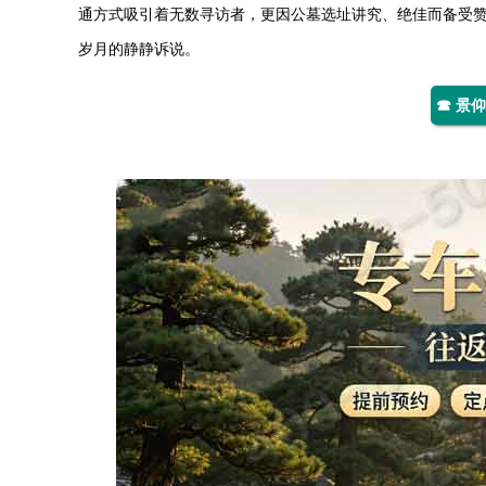
通方式吸引着无数寻访者，更因公墓选址讲究、绝佳而备受
岁月的静静诉说。
☎ 景仰