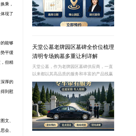
途换乘，
仅体现了
好的能够
天堂公墓老牌园区墓碑全价位梳理
山势平缓
清明专场购墓多重让利详解
逝，但精
天堂公墓，作为老牌园区墓碑供应商，一直
以来都以其高品质的服务和丰富的产品线赢
得了广大用户的信赖。在清明节这个特殊的
了深厚的
时期，天堂公墓特别推出了清明专场购墓活
上得到慰
动，旨在为有需要的家庭提供更多的优惠和
便利。本文
过图文、
追思会、