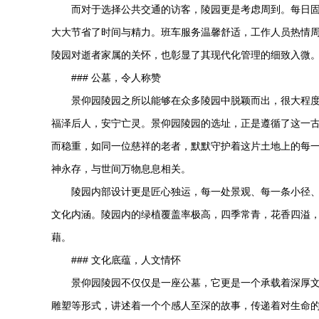
而对于选择公共交通的访客，陵园更是考虑周到。每日
大大节省了时间与精力。班车服务温馨舒适，工作人员热情
陵园对逝者家属的关怀，也彰显了其现代化管理的细致入微
### 公墓，令人称赞
景仰园陵园
之所以能够在众多陵园中脱颖而出，很大程
福泽后人，安宁亡灵。
景仰园陵园
的选址，正是遵循了这一
而稳重，如同一位慈祥的老者，默默守护着这片土地上的每
神永存，与世间万物息息相关。
陵园内部设计更是匠心独运，每一处景观、每一条小径
文化内涵。陵园内的绿植覆盖率极高，四季常青，花香四溢
藉。
### 文化底蕴，人文情怀
景仰园陵园
不仅仅是一座公墓，它更是一个承载着深厚
雕塑等形式，讲述着一个个感人至深的故事，传递着对生命