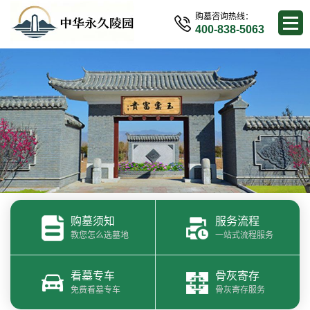
购墓咨询热线：
400-838-5063
购墓须知
服务流程
教您怎么选墓地
一站式流程服务
看墓专车
骨灰寄存
免费看墓专车
骨灰寄存服务