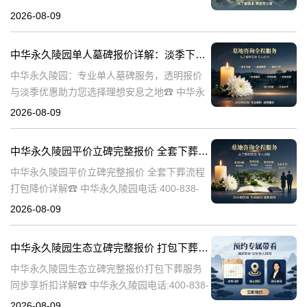
陵园电话:400-838-5063在人生的旅程中，我们
2026-08-09
总会面临生离死别的时刻。当亲人离世，选择
一个合适的安葬地点，
中华永久陵园单人墓碑报价详解：淡季下单享数千元优惠
中华永久陵园：专业单人墓碑服务，透明报价
与淡季优惠助力您选择理想安息之地☎ 中华永
久陵园电话:400-838-5063中华永久陵园，作为
2026-08-09
业界领先的陵园服务提供商，深知每一座墓碑
背后承载的深情与敬意。
中华永久陵园平价立碑完整报价 全套下葬流程打包降价详解
中华永久陵园平价立碑完整报价 全套下葬流程
打包降价详解☎ 中华永久陵园电话:400-838-
5063在人生的旅途中，每个人都会经历生老病
2026-08-09
死。当我们的亲人离开这个世界，留下的是无
尽的思念和缅怀。而中华
中华永久陵园生态立碑完整报价 打包下葬服务同步享折扣详解
中华永久陵园生态立碑完整报价打包下葬服务
同步享折扣详解☎ 中华永久陵园电话:400-838-
5063中华永久陵园作为国内知名的陵园之一，
2026-08-09