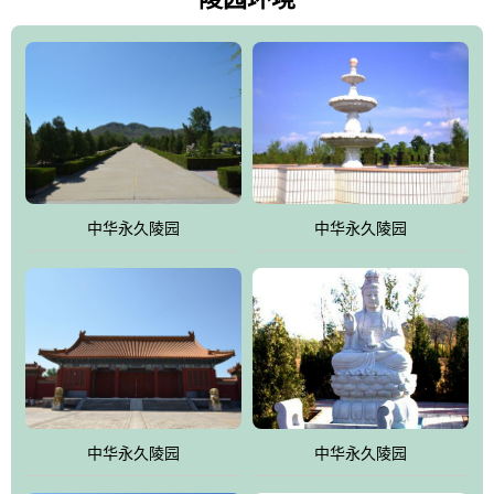
雀，后玄武，及其符合中华民族传统的择陵方位。因为三条山脉的
环绕挡住了外界的风吹，流动的生气遇到官厅的水又止住了，正好
符合山环水抱，藏风纳气的要求。中华永久陵园风景庄重典雅、气
势如宏，是华北地区最大的平川式墓园，陵园以皇家建筑风格为载
体吸取现代园林艺术之精华
中华永久陵园
中华永久陵园
中华永久陵园
中华永久陵园