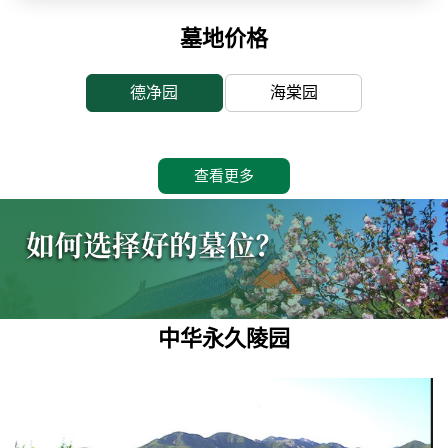
墓地价格
德净园
海棠园
查看更多
中华永久陵园