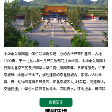
中华永久陵园是中国侨联华侨农场主办的合法经营性墓园，占地
1000亩，于一九九八年七月经民政部门批准经营。中华永久陵园主
要面向北京市民及归国华人华侨提供陵园安葬、祭祀等服务，位于
京城燕山山脉龙宝山下，规划建设的京北新城内，东邻八达岭长
城、野生动物园等著名风景区，距北京城区1小时车程，高速直达，
交通便捷。中华永久陵园背依青山、面眺吉水，环山抱水，可谓静
卧上风上水的京城龙脉之地，是一块皆佳的宝地，财丁双旺的福
查看更多
地。在总体设计上完全以中国传统文化作为前渠，由三条山脊环绕
而成，宛如一把太师椅，呈坐南朝北向，左青龙，右白虎，前朱
陵园环境