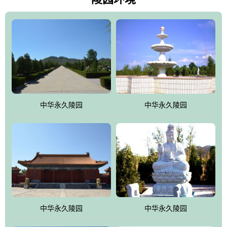
雀，后玄武，及其符合中华民族传统的择陵方位。因为三条山脉的
环绕挡住了外界的风吹，流动的生气遇到官厅的水又止住了，正好
符合山环水抱，藏风纳气的要求。中华永久陵园风景庄重典雅、气
势如宏，是华北地区最大的平川式墓园，陵园以皇家建筑风格为载
体吸取现代园林艺术之精华
中华永久陵园
中华永久陵园
中华永久陵园
中华永久陵园