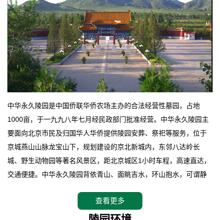
中华永久陵园是中国侨联华侨农场主办的合法经营性墓园，占地
1000亩，于一九九八年七月经民政部门批准经营。中华永久陵园主
要面向北京市民及归国华人华侨提供陵园安葬、祭祀等服务，位于
京城燕山山脉龙宝山下，规划建设的京北新城内，东邻八达岭长
城、野生动物园等著名风景区，距北京城区1小时车程，高速直达，
交通便捷。中华永久陵园背依青山、面眺吉水，环山抱水，可谓静
卧上风上水的京城龙脉之地，是一块皆佳的宝地，财丁双旺的福
查看更多
地。在总体设计上完全以中国传统文化作为前渠，由三条山脊环绕
而成，宛如一把太师椅，呈坐南朝北向，左青龙，右白虎，前朱
陵园环境