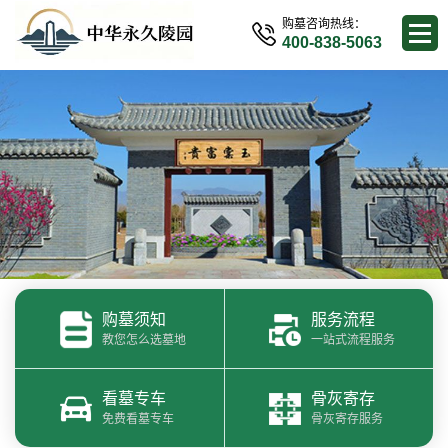
购墓咨询热线：
400-838-5063
购墓须知
服务流程
教您怎么选墓地
一站式流程服务
看墓专车
骨灰寄存
免费看墓专车
骨灰寄存服务