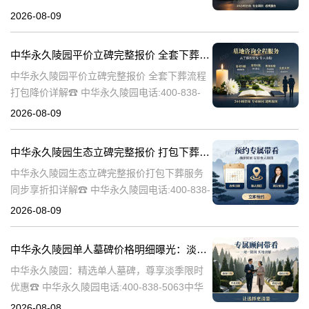
久陵园电话:400-838-5063中华永久陵园，作为
2026-08-09
业界领先的陵园服务提供商，深知每一座墓碑
背后承载的深情与敬意。
中华永久陵园平价立碑完整报价 全套下葬流程打包降价详解
中华永久陵园平价立碑完整报价 全套下葬流程
打包降价详解☎ 中华永久陵园电话:400-838-
5063在人生的旅途中，每个人都会经历生老病
2026-08-09
死。当我们的亲人离开这个世界，留下的是无
尽的思念和缅怀。而中华
中华永久陵园生态立碑完整报价 打包下葬服务同步享折扣详解
中华永久陵园生态立碑完整报价打包下葬服务
同步享折扣详解☎ 中华永久陵园电话:400-838-
5063中华永久陵园作为国内知名的陵园之一，
2026-08-09
一直致力于为用户提供高品质的殡葬服务。生
态立碑作为一种新型的殡
中华永久陵园单人墓碑价格明细曝光：淡季下单立省数千，限时优惠深度解析
中华永久陵园：精选单人墓碑，尊享淡季限时
优惠☎ 中华永久陵园电话:400-838-5063中华
永久陵园，作为国内知名的陵园品牌，始终以
2026-08-08