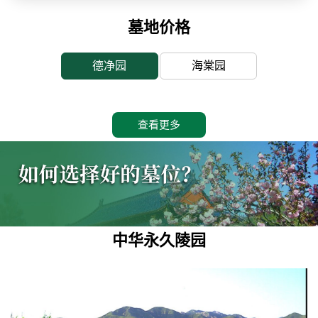
墓地价格
德净园
海棠园
查看更多
中华永久陵园