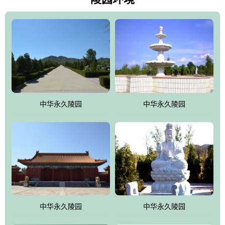
雀，后玄武，及其符合中华民族传统的择陵方位。因为三条山脉的
环绕挡住了外界的风吹，流动的生气遇到官厅的水又止住了，正好
符合山环水抱，藏风纳气的要求。中华永久陵园风景庄重典雅、气
势如宏，是华北地区最大的平川式墓园，陵园以皇家建筑风格为载
体吸取现代园林艺术之精华
中华永久陵园
中华永久陵园
中华永久陵园
中华永久陵园