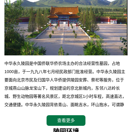
中华永久陵园是中国侨联华侨农场主办的合法经营性墓园，占地
1000亩，于一九九八年七月经民政部门批准经营。中华永久陵园主
要面向北京市民及归国华人华侨提供陵园安葬、祭祀等服务，位于
京城燕山山脉龙宝山下，规划建设的京北新城内，东邻八达岭长
城、野生动物园等著名风景区，距北京城区1小时车程，高速直达，
交通便捷。中华永久陵园背依青山、面眺吉水，环山抱水，可谓静
卧上风上水的京城龙脉之地，是一块皆佳的宝地，财丁双旺的福
查看更多
地。在总体设计上完全以中国传统文化作为前渠，由三条山脊环绕
而成，宛如一把太师椅，呈坐南朝北向，左青龙，右白虎，前朱
陵园环境