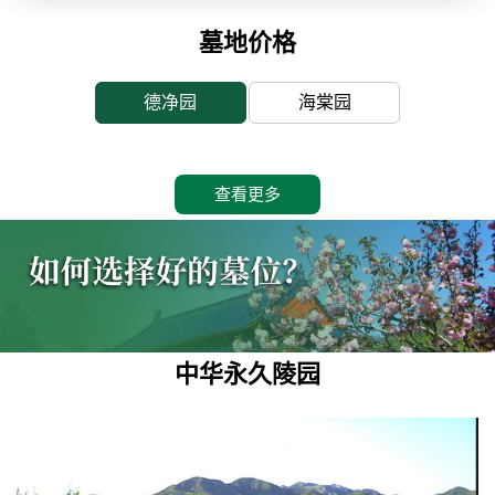
墓地价格
德净园
海棠园
查看更多
中华永久陵园