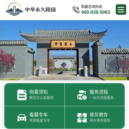
购墓咨询热线：
400-838-5063
购墓须知
服务流程
教您怎么选墓地
一站式流程服务
看墓专车
骨灰寄存
免费看墓专车
骨灰寄存服务