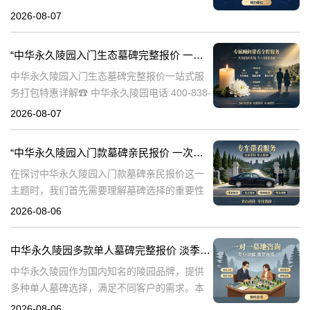
838-5063随着人们对身后事的关注度提升，选
2026-08-07
择一个环保且经济的陵园及墓碑成为许多家庭
的考虑。中华永久陵园，作
“中华永久陵园入门生态墓碑完整报价 一站式服务打包特惠详解”
中华永久陵园入门生态墓碑完整报价一站式服
务打包特惠详解☎ 中华永久陵园电话:400-838-
5063中华永久陵园作为国内知名的陵园之一，
2026-08-07
一直致力于提供高品质、个性化的墓碑服务。
生态墓碑作为一种环保、
“中华永久陵园入门款墓碑亲民报价 一次性付清享折上折：超值优惠与便捷选择的完美结合”
在探讨中华永久陵园入门款墓碑亲民报价这一
主题时，我们首先需要理解墓碑选择的重要性
及其对逝者与生者的影响。墓碑不仅是对逝者
2026-08-06
的纪念，也是对生者情感的寄托。因此，选择
一款既符合预算又具有纪念意义的墓碑显得尤
中华永久陵园多款单人墓碑完整报价 淡季下单直降数千元详解
中华永久陵园作为国内知名的陵园品牌，提供
多种单人墓碑选择，满足不同客户的需求。本
文将详细介绍中华永久陵园多款单人墓碑的完
2026-08-06