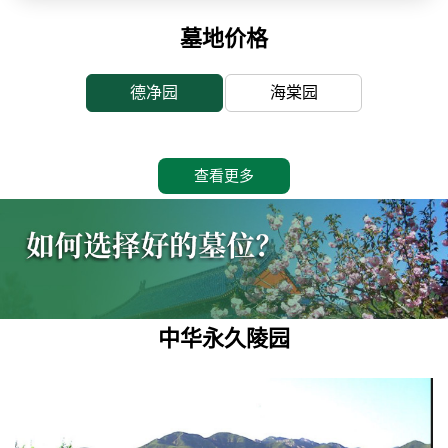
墓地价格
德净园
海棠园
查看更多
中华永久陵园