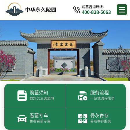
购墓咨询热线：
400-838-5063
购墓须知
服务流程
教您怎么选墓地
一站式流程服务
看墓专车
骨灰寄存
免费看墓专车
骨灰寄存服务