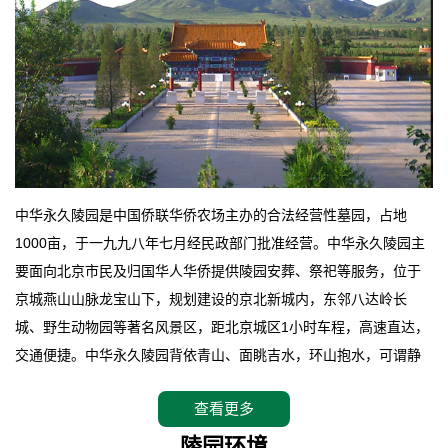
中华永久陵园是中国侨联华侨农场主办的合法经营性墓园，占地
1000亩，于一九九八年七月经民政部门批准经营。中华永久陵园主
要面向北京市民及归国华人华侨提供陵园安葬、祭祀等服务，位于
京城燕山山脉龙宝山下，规划建设的京北新城内，东邻八达岭长
城、野生动物园等著名风景区，距北京城区1小时车程，高速直达，
交通便捷。中华永久陵园背依青山、面眺吉水，环山抱水，可谓静
卧上风上水的京城龙脉之地，是一块皆佳的宝地，财丁双旺的福
查看更多
地。在总体设计上完全以中国传统文化作为前渠，由三条山脊环绕
而成，宛如一把太师椅，呈坐南朝北向，左青龙，右白虎，前朱
陵园环境