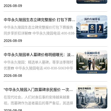
5063在人生的旅途中，每个人都会经历生老病
2026-08-09
死。当我们的亲人离开这个世界，留下的是无
尽的思念和缅怀。而中华
中华永久陵园生态立碑完整报价 打包下葬服务同步享折扣详解
中华永久陵园生态立碑完整报价打包下葬服务
同步享折扣详解☎ 中华永久陵园电话:400-838-
5063中华永久陵园作为国内知名的陵园之一，
2026-08-09
一直致力于为用户提供高品质的殡葬服务。生
态立碑作为一种新型的殡
中华永久陵园单人墓碑价格明细曝光：淡季下单立省数千，限时优惠深度解析
中华永久陵园：精选单人墓碑，尊享淡季限时
优惠☎ 中华永久陵园电话:400-838-5063中华
永久陵园，作为国内知名的陵园品牌，始终以
2026-08-08
提供高品质的墓碑产品和服务为己任。本文将
全面解析中华永久陵园多款
“中华永久陵园入门款墓碑亲民报价 一次性付清享折上折：超值优惠与便捷选择的完美结合”
在现代社会，人们对身后事的安排越来越重
视，而墓碑作为逝者最后的尊严象征，其选择
与设计也变得尤为重要。中华永久陵园作为中
2026-08-08