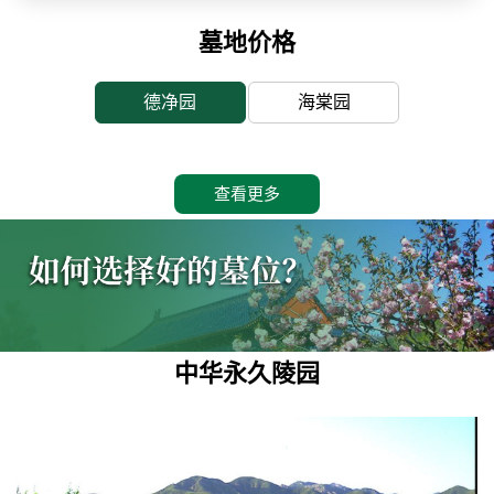
墓地价格
德净园
海棠园
查看更多
中华永久陵园