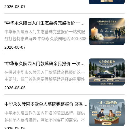
838-5063随着人们对身后事的关注度提升，选
2026-08-07
择一个环保且经济的陵园及墓碑成为许多家庭
的考虑。中华永久陵园，作
“中华永久陵园入门生态墓碑完整报价 一站式服务打包特惠详解”
中华永久陵园入门生态墓碑完整报价一站式服
务打包特惠详解☎ 中华永久陵园电话:400-838-
5063中华永久陵园作为国内知名的陵园之一，
2026-08-07
一直致力于提供高品质、个性化的墓碑服务。
生态墓碑作为一种环保、
“中华永久陵园入门款墓碑亲民报价 一次性付清享折上折：超值优惠与便捷选择的完美结合”
在探讨中华永久陵园入门款墓碑亲民报价这一
主题时，我们首先需要理解墓碑选择的重要性
及其对逝者与生者的影响。墓碑不仅是对逝者
2026-08-06
的纪念，也是对生者情感的寄托。因此，选择
一款既符合预算又具有纪念意义的墓碑显得尤
中华永久陵园多款单人墓碑完整报价 淡季下单直降数千元详解
中华永久陵园作为国内知名的陵园品牌，提供
多种单人墓碑选择，满足不同客户的需求。本
文将详细介绍中华永久陵园多款单人墓碑的完
2026-08-06