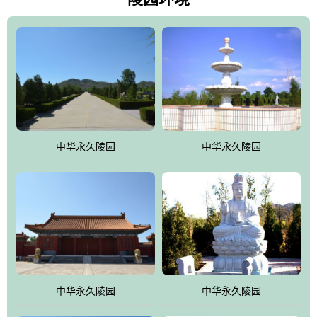
雀，后玄武，及其符合中华民族传统的择陵方位。因为三条山脉的
环绕挡住了外界的风吹，流动的生气遇到官厅的水又止住了，正好
符合山环水抱，藏风纳气的要求。中华永久陵园风景庄重典雅、气
势如宏，是华北地区最大的平川式墓园，陵园以皇家建筑风格为载
体吸取现代园林艺术之精华
中华永久陵园
中华永久陵园
中华永久陵园
中华永久陵园