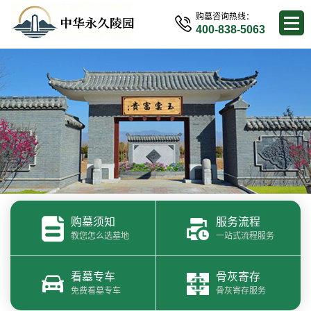
购墓咨询热线：
400-838-5063
购墓须知
服务流程
教您怎么选墓地
一站式流程服务
看墓专车
骨灰寄存
免费看墓专车
骨灰寄存服务