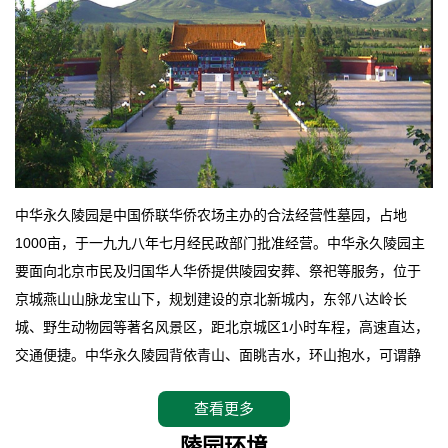
中华永久陵园是中国侨联华侨农场主办的合法经营性墓园，占地
1000亩，于一九九八年七月经民政部门批准经营。中华永久陵园主
要面向北京市民及归国华人华侨提供陵园安葬、祭祀等服务，位于
京城燕山山脉龙宝山下，规划建设的京北新城内，东邻八达岭长
城、野生动物园等著名风景区，距北京城区1小时车程，高速直达，
交通便捷。中华永久陵园背依青山、面眺吉水，环山抱水，可谓静
卧上风上水的京城龙脉之地，是一块皆佳的宝地，财丁双旺的福
查看更多
地。在总体设计上完全以中国传统文化作为前渠，由三条山脊环绕
而成，宛如一把太师椅，呈坐南朝北向，左青龙，右白虎，前朱
陵园环境