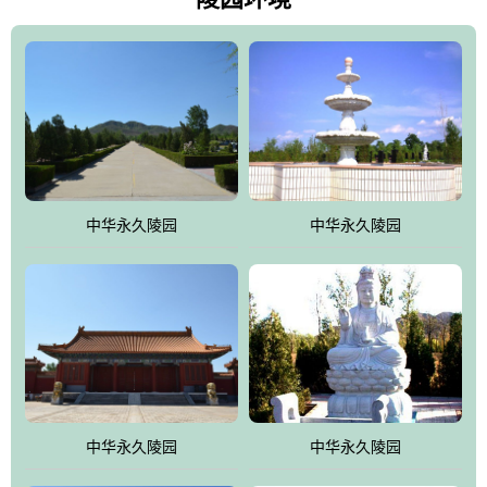
雀，后玄武，及其符合中华民族传统的择陵方位。因为三条山脉的
环绕挡住了外界的风吹，流动的生气遇到官厅的水又止住了，正好
符合山环水抱，藏风纳气的要求。中华永久陵园风景庄重典雅、气
势如宏，是华北地区最大的平川式墓园，陵园以皇家建筑风格为载
体吸取现代园林艺术之精华
中华永久陵园
中华永久陵园
中华永久陵园
中华永久陵园