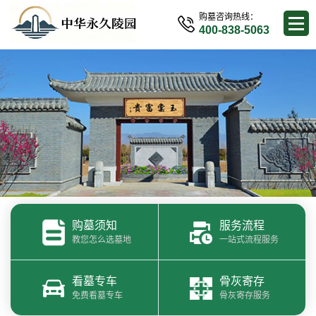
购墓咨询热线：
400-838-5063
购墓须知
服务流程
教您怎么选墓地
一站式流程服务
看墓专车
骨灰寄存
免费看墓专车
骨灰寄存服务