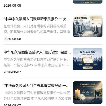
永久陵园，作为国内知名的陵园品牌，始终以
2026-08-08
提供高品质的墓碑产品和服务为己任。本文将
全面解析中华永久陵园多款
“中华永久陵园入门款墓碑亲民报价 一次性付清享折上折：超值优惠与便捷选择的完美结合”
在现代社会，人们对身后事的安排越来越重
视，而墓碑作为逝者最后的尊严象征，其选择
与设计也变得尤为重要。中华永久陵园作为中
2026-08-08
国领先的陵园品牌，始终致力于为家属提供高
品质、个性化的墓碑选择，同时注重亲民价格
中华永久陵园生态墓碑入门级方案：完整报价与一站式服务打包特惠解析
和
中华永久陵园生态墓碑特惠方案详解：环保、
经济、个性化选择☎ 中华永久陵园电话:400-
838-5063随着人们对身后事的关注度提升，选
2026-08-07
择一个环保且经济的陵园及墓碑成为许多家庭
的考虑。中华永久陵园，作
“中华永久陵园入门生态墓碑完整报价 一站式服务打包特惠详解”
中华永久陵园入门生态墓碑完整报价一站式服
务打包特惠详解☎ 中华永久陵园电话:400-838-
5063中华永久陵园作为国内知名的陵园之一，
2026-08-07