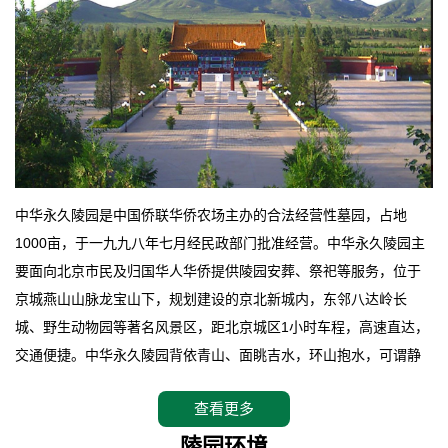
中华永久陵园是中国侨联华侨农场主办的合法经营性墓园，占地
1000亩，于一九九八年七月经民政部门批准经营。中华永久陵园主
要面向北京市民及归国华人华侨提供陵园安葬、祭祀等服务，位于
京城燕山山脉龙宝山下，规划建设的京北新城内，东邻八达岭长
城、野生动物园等著名风景区，距北京城区1小时车程，高速直达，
交通便捷。中华永久陵园背依青山、面眺吉水，环山抱水，可谓静
卧上风上水的京城龙脉之地，是一块皆佳的宝地，财丁双旺的福
查看更多
地。在总体设计上完全以中国传统文化作为前渠，由三条山脊环绕
而成，宛如一把太师椅，呈坐南朝北向，左青龙，右白虎，前朱
陵园环境