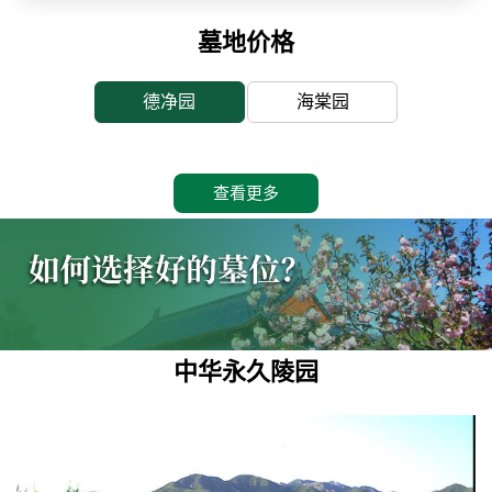
墓地价格
德净园
海棠园
查看更多
中华永久陵园