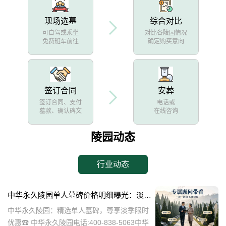
现场选墓
综合对比
可自驾或乘坐
对比各陵园情况
免费班车前往
确定购买意向
签订合同
安葬
签订合同、支付
电话或
墓款、确认碑文
在线咨询
陵园动态
行业动态
中华永久陵园单人墓碑价格明细曝光：淡季下单立省数千，限时优惠深度解析
中华永久陵园：精选单人墓碑，尊享淡季限时
优惠☎ 中华永久陵园电话:400-838-5063中华