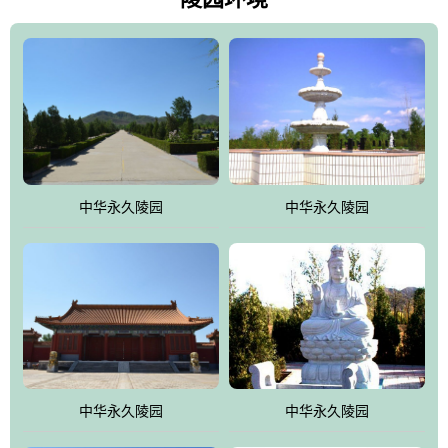
雀，后玄武，及其符合中华民族传统的择陵方位。因为三条山脉的
环绕挡住了外界的风吹，流动的生气遇到官厅的水又止住了，正好
符合山环水抱，藏风纳气的要求。中华永久陵园风景庄重典雅、气
势如宏，是华北地区最大的平川式墓园，陵园以皇家建筑风格为载
体吸取现代园林艺术之精华
中华永久陵园
中华永久陵园
中华永久陵园
中华永久陵园