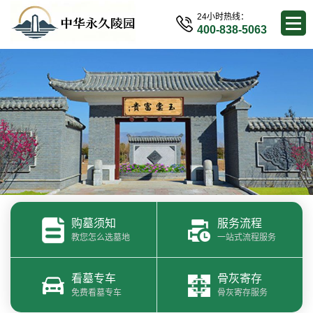
24小时热线：
400-838-5063
购墓须知
服务流程
教您怎么选墓地
一站式流程服务
看墓专车
骨灰寄存
免费看墓专车
骨灰寄存服务