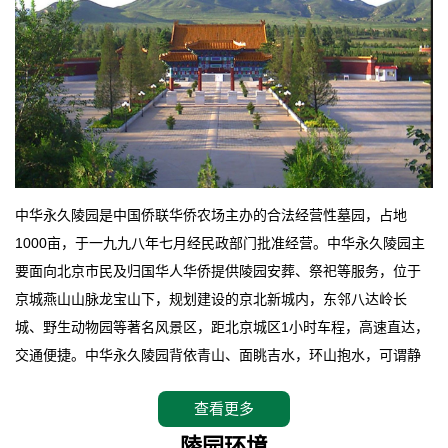
中华永久陵园是中国侨联华侨农场主办的合法经营性墓园，占地
1000亩，于一九九八年七月经民政部门批准经营。中华永久陵园主
要面向北京市民及归国华人华侨提供陵园安葬、祭祀等服务，位于
京城燕山山脉龙宝山下，规划建设的京北新城内，东邻八达岭长
城、野生动物园等著名风景区，距北京城区1小时车程，高速直达，
交通便捷。中华永久陵园背依青山、面眺吉水，环山抱水，可谓静
卧上风上水的京城龙脉之地，是一块皆佳的宝地，财丁双旺的福
查看更多
地。在总体设计上完全以中国传统文化作为前渠，由三条山脊环绕
而成，宛如一把太师椅，呈坐南朝北向，左青龙，右白虎，前朱
陵园环境