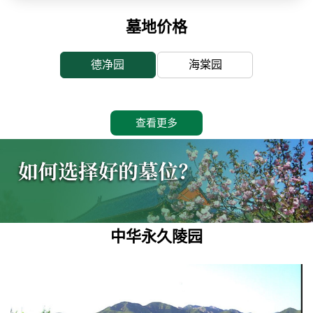
墓地价格
德净园
海棠园
查看更多
中华永久陵园