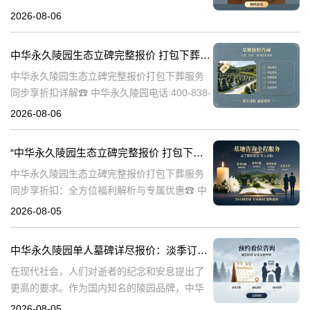
文将详细介绍中华永久陵园多款单人墓碑的完
2026-08-06
整报价，并解释淡季下单直降数千元的优惠政
策，帮助消费者做出明智的选择。☎ 中华永
中华永久陵园生态立碑完整报价 打包下葬服务同步享折扣详解
中华永久陵园生态立碑完整报价打包下葬服务
同步享折扣详解☎ 中华永久陵园电话:400-838-
5063在现代社会，人们对死亡和身后事的规划
2026-08-06
越来越重视。中华永久陵园作为国内知名的陵
园品牌，提供了一系列生
“中华永久陵园生态立碑完整报价 打包下葬服务同步享折扣：全方位福利解析与专属优惠”
中华永久陵园生态立碑完整报价打包下葬服务
同步享折扣：全方位福利解析与专属优惠☎ 中
华永久陵园电话:400-838-5063在现代社会，人
2026-08-05
们对生命的尊重和对逝者的缅怀方式有了更多
的选择。中华永久陵园作
中华永久陵园单人墓碑详尽报价：淡季订购享数千元优惠
在现代社会，人们对逝者的纪念和安息提出了
更高的要求。作为国内知名的陵园品牌，中华
永久陵园提供多种单人墓碑选择，以满足不同
2026-08-05