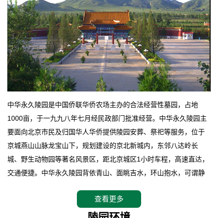
中华永久陵园是中国侨联华侨农场主办的合法经营性墓园，占地
1000亩，于一九九八年七月经民政部门批准经营。中华永久陵园主
要面向北京市民及归国华人华侨提供陵园安葬、祭祀等服务，位于
京城燕山山脉龙宝山下，规划建设的京北新城内，东邻八达岭长
城、野生动物园等著名风景区，距北京城区1小时车程，高速直达，
交通便捷。中华永久陵园背依青山、面眺吉水，环山抱水，可谓静
卧上风上水的京城龙脉之地，是一块皆佳的宝地，财丁双旺的福
查看更多
地。在总体设计上完全以中国传统文化作为前渠，由三条山脊环绕
而成，宛如一把太师椅，呈坐南朝北向，左青龙，右白虎，前朱
陵园环境