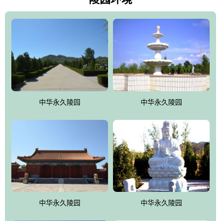
雀，后玄武，及其符合中华民族传统的择陵方位。因为三条山脉的
环绕挡住了外界的风吹，流动的生气遇到官厅的水又止住了，正好
符合山环水抱，藏风纳气的要求。中华永久陵园风景庄重典雅、气
势如宏，是华北地区最大的平川式墓园，陵园以皇家建筑风格为载
体吸取现代园林艺术之精华
中华永久陵园
中华永久陵园
中华永久陵园
中华永久陵园