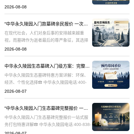
永久陵园，作为国内知名的陵园品牌，始终以
2026-08-08
提供高品质的墓碑产品和服务为己任。本文将
全面解析中华永久陵园多款
“中华永久陵园入门款墓碑亲民报价 一次性付清享折上折：超值优惠与便捷选择的完美结合”
在现代社会，人们对身后事的安排越来越重
视，而墓碑作为逝者最后的尊严象征，其选择
与设计也变得尤为重要。中华永久陵园作为中
2026-08-08
国领先的陵园品牌，始终致力于为家属提供高
品质、个性化的墓碑选择，同时注重亲民价格
中华永久陵园生态墓碑入门级方案：完整报价与一站式服务打包特惠解析
和
中华永久陵园生态墓碑特惠方案详解：环保、
经济、个性化选择☎ 中华永久陵园电话:400-
838-5063随着人们对身后事的关注度提升，选
2026-08-07
择一个环保且经济的陵园及墓碑成为许多家庭
的考虑。中华永久陵园，作
“中华永久陵园入门生态墓碑完整报价 一站式服务打包特惠详解”
中华永久陵园入门生态墓碑完整报价一站式服
务打包特惠详解☎ 中华永久陵园电话:400-838-
5063中华永久陵园作为国内知名的陵园之一，
2026-08-07