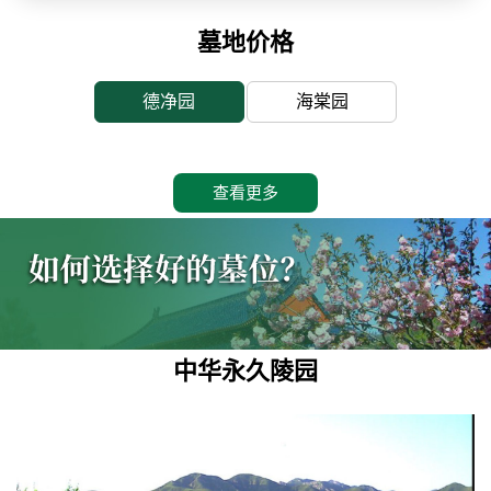
墓地价格
德净园
海棠园
查看更多
中华永久陵园