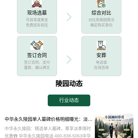
现场选墓
综合对比
可自驾或乘坐
对比各陵园情况
免费班车前往
确定购买意向
签订合同
安葬
签订合同、支付
电话或
墓款、确认碑文
在线咨询
陵园动态
行业动态
中华永久陵园单人墓碑价格明细曝光：淡季下单立省数千，限时优惠深度解析
中华永久陵园：精选单人墓碑，尊享淡季限时
优惠☎ 中华永久陵园电话:400-838-5063中华