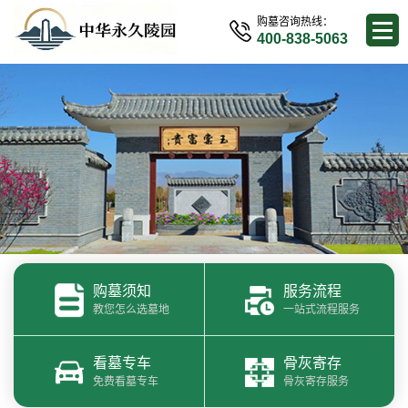
购墓咨询热线：
400-838-5063
购墓须知
服务流程
教您怎么选墓地
一站式流程服务
看墓专车
骨灰寄存
免费看墓专车
骨灰寄存服务