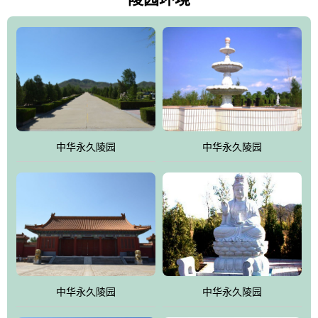
雀，后玄武，及其符合中华民族传统的择陵方位。因为三条山脉的
环绕挡住了外界的风吹，流动的生气遇到官厅的水又止住了，正好
符合山环水抱，藏风纳气的要求。中华永久陵园风景庄重典雅、气
势如宏，是华北地区最大的平川式墓园，陵园以皇家建筑风格为载
体吸取现代园林艺术之精华
中华永久陵园
中华永久陵园
中华永久陵园
中华永久陵园