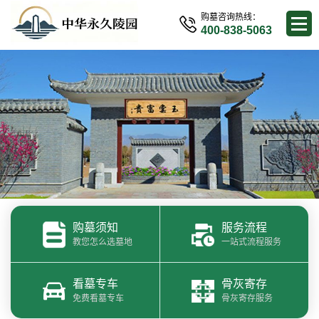
购墓咨询热线：
400-838-5063
购墓须知
服务流程
教您怎么选墓地
一站式流程服务
看墓专车
骨灰寄存
免费看墓专车
骨灰寄存服务