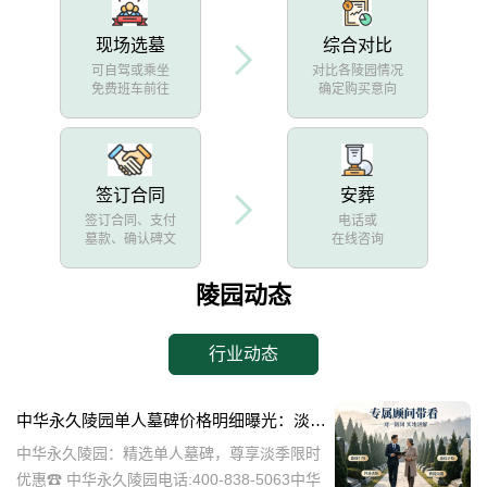
现场选墓
综合对比
可自驾或乘坐
对比各陵园情况
免费班车前往
确定购买意向
签订合同
安葬
签订合同、支付
电话或
墓款、确认碑文
在线咨询
陵园动态
行业动态
中华永久陵园单人墓碑价格明细曝光：淡季下单立省数千，限时优惠深度解析
中华永久陵园：精选单人墓碑，尊享淡季限时
优惠☎ 中华永久陵园电话:400-838-5063中华