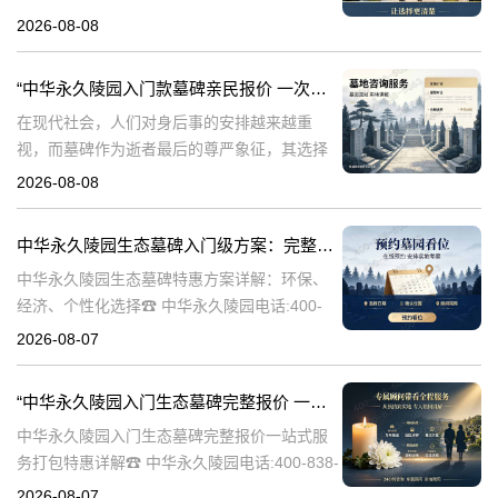
永久陵园，作为国内知名的陵园品牌，始终以
2026-08-08
提供高品质的墓碑产品和服务为己任。本文将
全面解析中华永久陵园多款
“中华永久陵园入门款墓碑亲民报价 一次性付清享折上折：超值优惠与便捷选择的完美结合”
在现代社会，人们对身后事的安排越来越重
视，而墓碑作为逝者最后的尊严象征，其选择
与设计也变得尤为重要。中华永久陵园作为中
2026-08-08
国领先的陵园品牌，始终致力于为家属提供高
品质、个性化的墓碑选择，同时注重亲民价格
中华永久陵园生态墓碑入门级方案：完整报价与一站式服务打包特惠解析
和
中华永久陵园生态墓碑特惠方案详解：环保、
经济、个性化选择☎ 中华永久陵园电话:400-
838-5063随着人们对身后事的关注度提升，选
2026-08-07
择一个环保且经济的陵园及墓碑成为许多家庭
的考虑。中华永久陵园，作
“中华永久陵园入门生态墓碑完整报价 一站式服务打包特惠详解”
中华永久陵园入门生态墓碑完整报价一站式服
务打包特惠详解☎ 中华永久陵园电话:400-838-
5063中华永久陵园作为国内知名的陵园之一，
2026-08-07