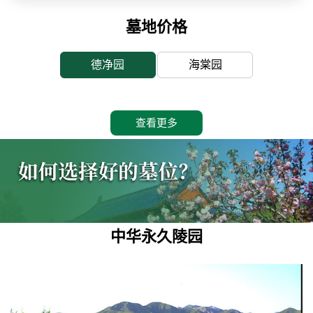
墓地价格
德净园
海棠园
查看更多
中华永久陵园