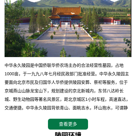
中华永久陵园是中国侨联华侨农场主办的合法经营性墓园，占地
1000亩，于一九九八年七月经民政部门批准经营。中华永久陵园主
要面向北京市民及归国华人华侨提供陵园安葬、祭祀等服务，位于
京城燕山山脉龙宝山下，规划建设的京北新城内，东邻八达岭长
城、野生动物园等著名风景区，距北京城区1小时车程，高速直达，
交通便捷。中华永久陵园背依青山、面眺吉水，环山抱水，可谓静
卧上风上水的京城龙脉之地，是一块皆佳的宝地，财丁双旺的福
查看更多
地。在总体设计上完全以中国传统文化作为前渠，由三条山脊环绕
而成，宛如一把太师椅，呈坐南朝北向，左青龙，右白虎，前朱
陵园环境