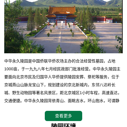
中华永久陵园是中国侨联华侨农场主办的合法经营性墓园，占地
1000亩，于一九九八年七月经民政部门批准经营。中华永久陵园主
要面向北京市民及归国华人华侨提供陵园安葬、祭祀等服务，位于
京城燕山山脉龙宝山下，规划建设的京北新城内，东邻八达岭长
城、野生动物园等著名风景区，距北京城区1小时车程，高速直达，
交通便捷。中华永久陵园背依青山、面眺吉水，环山抱水，可谓静
卧上风上水的京城龙脉之地，是一块皆佳的宝地，财丁双旺的福
查看更多
地。在总体设计上完全以中国传统文化作为前渠，由三条山脊环绕
而成，宛如一把太师椅，呈坐南朝北向，左青龙，右白虎，前朱
陵园环境