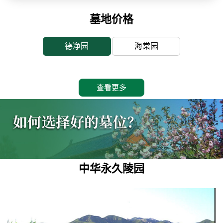
墓地价格
德净园
海棠园
查看更多
中华永久陵园