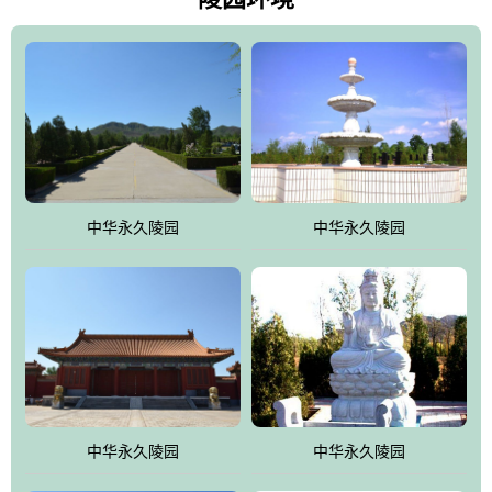
雀，后玄武，及其符合中华民族传统的择陵方位。因为三条山脉的
环绕挡住了外界的风吹，流动的生气遇到官厅的水又止住了，正好
符合山环水抱，藏风纳气的要求。中华永久陵园风景庄重典雅、气
势如宏，是华北地区最大的平川式墓园，陵园以皇家建筑风格为载
体吸取现代园林艺术之精华
中华永久陵园
中华永久陵园
中华永久陵园
中华永久陵园