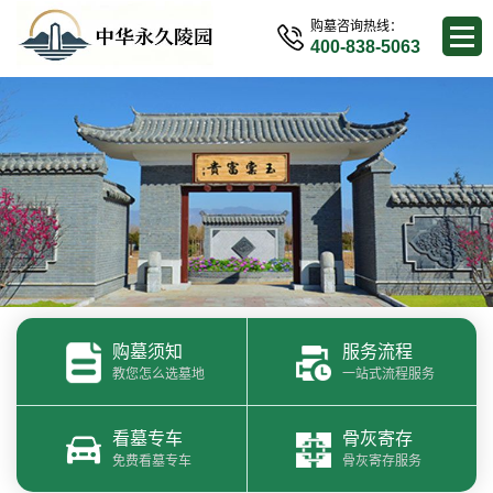
购墓咨询热线：
400-838-5063
购墓须知
服务流程
教您怎么选墓地
一站式流程服务
看墓专车
骨灰寄存
免费看墓专车
骨灰寄存服务