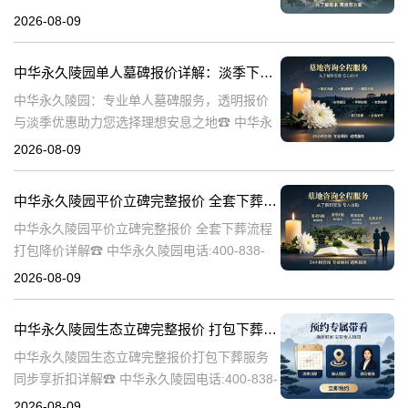
陵园电话:400-838-5063在人生的旅程中，我们
2026-08-09
总会面临生离死别的时刻。当亲人离世，选择
一个合适的安葬地点，
中华永久陵园单人墓碑报价详解：淡季下单享数千元优惠
中华永久陵园：专业单人墓碑服务，透明报价
与淡季优惠助力您选择理想安息之地☎ 中华永
久陵园电话:400-838-5063中华永久陵园，作为
2026-08-09
业界领先的陵园服务提供商，深知每一座墓碑
背后承载的深情与敬意。
中华永久陵园平价立碑完整报价 全套下葬流程打包降价详解
中华永久陵园平价立碑完整报价 全套下葬流程
打包降价详解☎ 中华永久陵园电话:400-838-
5063在人生的旅途中，每个人都会经历生老病
2026-08-09
死。当我们的亲人离开这个世界，留下的是无
尽的思念和缅怀。而中华
中华永久陵园生态立碑完整报价 打包下葬服务同步享折扣详解
中华永久陵园生态立碑完整报价打包下葬服务
同步享折扣详解☎ 中华永久陵园电话:400-838-
5063中华永久陵园作为国内知名的陵园之一，
2026-08-09