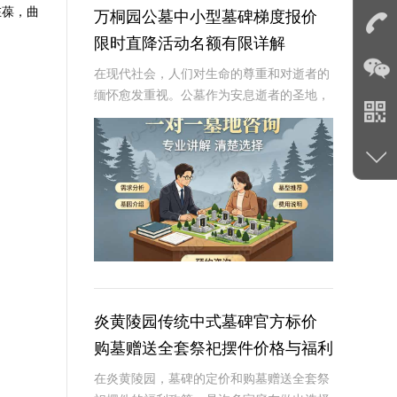
在葆，曲
万桐园公墓中小型墓碑梯度报价
限时直降活动名额有限详解
在现代社会，人们对生命的尊重和对逝者的
缅怀愈发重视。公墓作为安息逝者的圣地，
其墓碑的选择不仅是对逝者的纪念，也是生
者情感的寄托。万桐园公墓作为一家知名的
大型公墓，一直致力于提供高品质、个性化
的墓碑服务
炎黄陵园传统中式墓碑官方标价
购墓赠送全套祭祀摆件价格与福利
深度解析
在炎黄陵园，墓碑的定价和购墓赠送全套祭