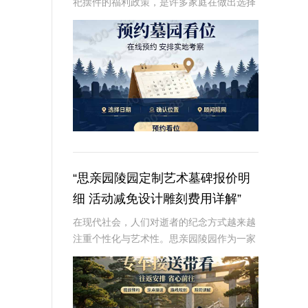
祀摆件的福利政策，是许多家庭在做出选择
时的重要考虑因素。本文将从专业角度深入
解析这些内容，为读者提供有价值、信息丰
富的信息。☎ 炎黄陵园电话:400-838-50
“思亲园陵园定制艺术墓碑报价明
细 活动减免设计雕刻费用详解”
在现代社会，人们对逝者的纪念方式越来越
注重个性化与艺术性。思亲园陵园作为一家
专业的陵园服务提供商，推出了定制艺术墓
碑服务，以满足客户对逝者的特殊纪念需
求。本文将详细介绍思亲园陵园定制艺术墓
碑的报价明细